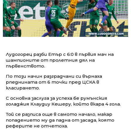
Лудогорец разби Етър с 6:0 в първия мач на
шампионите от пролетния дял на
първенството.
По този начин разградчани си върнаха
рпеднината от 6 точки пред ЦСКА в
класирането.
С основна заслуга за успеха бе румънския
голаджия Клаудиу Кешеру, който вкара 4 гола.
Той се разписа още в самото начало, макар
попадението му да падна от засада, която
реферите не отчетоха.