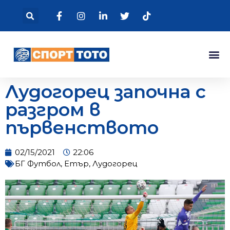
Лудогорец започна с
разгром в
първенството
02/15/2021
22:06
БГ Футбол
,
Етър
,
Лудогорец