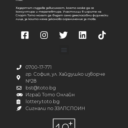
Хазартът създава зависимост, която може да се
консултира и терапевтира. Участници в игрите на
Спорт Тото могат да бъдат само дееспособни физически
лица, за които няма законово ограничение за това.
0700-17-771
гр. София, ул. Хайдушко изворче
№28
bst@toto.bg
Играй Тото Онлайн
lottery.toto.bg
Сигнали по ЗЗЛПСПОИН