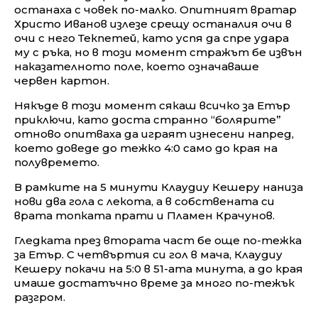
останаха с човек по-малко. Опитният вратар
Христо Иванов излезе срещу останалия очи в
очи с него Текпетей, като успя да спре удара
му с ръка, но в този момент стражът бе извън
наказателното поле, което означаваше
червен картон.
Някъде в този момент сякаш всичко за Етър
приключи, като доста странно “болярите”
отново опитваха да играят изнесени напред,
което доведе до тежко 4:0 само до края на
полувремето.
В рамките на 5 минути Клаудиу Кешеру наниза
нови два гола с лекота, а в собствената си
врата топката прати и Пламен Крачунов.
Гледката през втората част бе още по-тежка
за Етър. С четвъртия си гол в мача, Клаудиу
Кешеру покачи на 5:0 в 51-ата минута, а до края
имаше достатъчно време за много по-тежък
разгром.