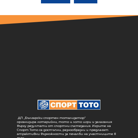
ДП „Български спортен тотализатор“
организира лотарийни, тото и лото игри и залагания
върху резултати от спортни състезания. Игрите на
Спорт Тото са достъпни, разнообразни и предлагат
атрактивни възможности за печалби на участниците в
тях.