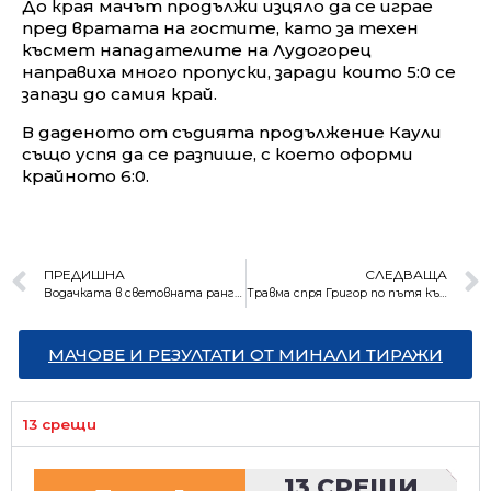
До края мачът продължи изцяло да се играе
пред вратата на гостите, като за техен
късмет нападателите на Лудогорец
направиха много пропуски, заради които 5:0 се
запази до самия край.
В даденото от съдията продължение Каули
също успя да се разпише, с което оформи
крайното 6:0.
ПРЕДИШНА
СЛЕДВАЩА
Водачката в световната ранглиста достигна четвъртфинал в Австралия
Травма спря Григор по пътя към полуфинал в Австралия
МАЧОВЕ И РЕЗУЛТАТИ ОТ МИНАЛИ ТИРАЖИ
13 срещи
13 СРЕЩИ