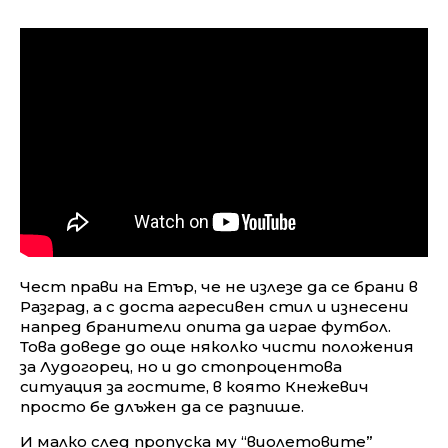
Чест прави на Етър, че не излезе да се брани в
Разград, а с доста агресивен стил и изнесени
напред бранители опита да играе футбол.
Това доведе до още няколко чисти положения
за Лудогорец, но и до стопроцентова
ситуация за гостите, в която Кнежевич
просто бе длъжен да се разпише.
И малко след пропуска му “виолетовите”