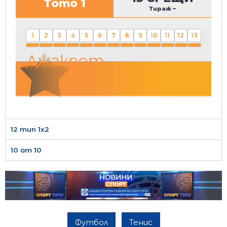
Тото 1
Тираж
–
1
2
3
4
5
6
7
8
9
10
11
12
13
Джакпот
12 тип 1х2
10 от 10
Футбол
Тенис