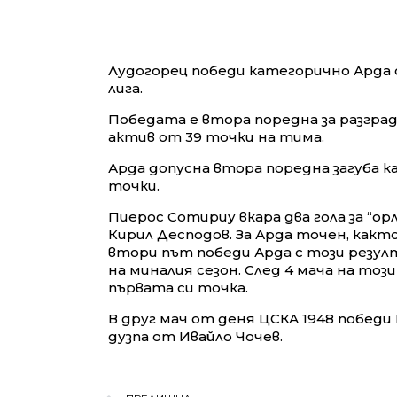
Лудогорец победи категорично Арда с
лига.
Победата е втора поредна за разград
актив от 39 точки на тима.
Арда допусна втора поредна загуба ка
точки.
Пиерос Сотириу вкара два гола за “ор
Кирил Десподов. За Арда точен, както
втори път победи Арда с този резулта
на миналия сезон. След 4 мача на то
първата си точка.
В друг мач от деня ЦСКА 1948 победи 
дузпа от Ивайло Чочев.