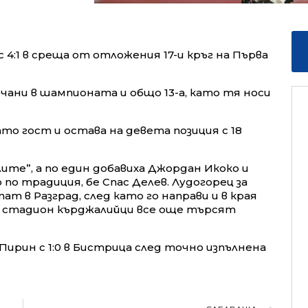
 4:1 в среща от отложения 17-и кръг на Първа
чани в шампионата и общо 13-а, като тя носи
то гост и остава на девета позиция с 18
лите”, а по един добавиха Джордан Икоко и
 по традиция, бе Спас Делев. Лудогорец за
т в Разград, след като го направи и в края
зи стадион кърджалийци все още търсят
Пирин с 1:0 в Бистрица след точно изпълнена