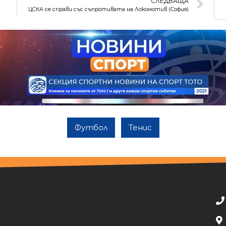
СЛЕДВАЩА
ЦСКА се справи със съпротивата на Локомотив (София)
Футбол
Тенис