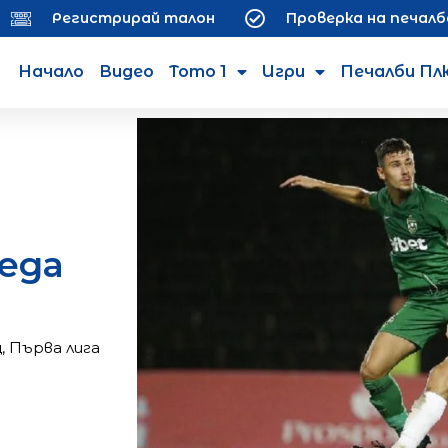
Регистрирай талон
Проверка на печалб
Начало
Видео
Тото 1
Игри
Печалби Пл
еда
ц
,
Първа лига