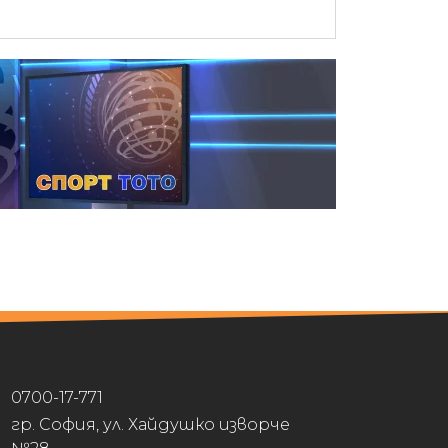
0700-17-771
гр. София, ул. Хайдушко изворче