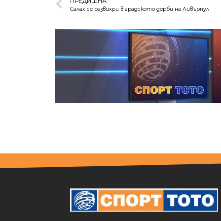
ПРЕДИШНА
Салах се развихри в градското дерби на Ливърпул