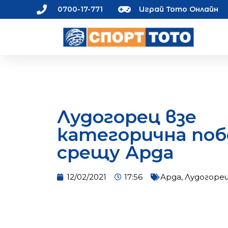
0700-17-771
Играй Тото Онлайн
Лудогорец взе
категорична поб
срещу Арда
12/02/2021
17:56
Арда
,
Лудогоре