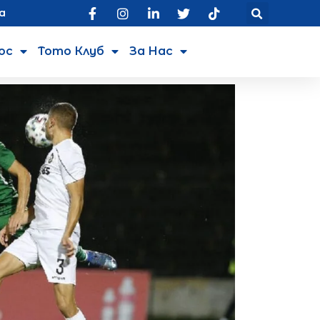
а
юс
Тото Клуб
За Нас