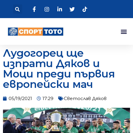
Лудогорец ще
изпрати Дяков и
Моци преди първия
европейски мач
05/19/2021
17:29
Светослав Дяков