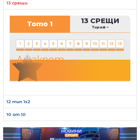
13 срещи
13 СРЕЩИ
Тото 1
Тираж
–
1
2
3
4
5
6
7
8
9
10
11
12
13
Джакпот
12 тип 1х2
10 от 10