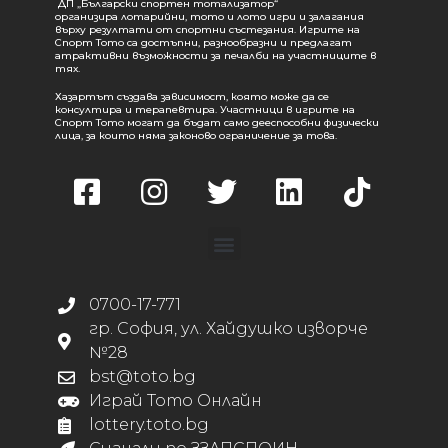
ДП „Български спортен тотализатор“
организира лотарийни, тото и лото игри и залагания
върху резултати от спортни състезания. Игрите на
Спорт Тото са достъпни, разнообразни и предлагат
атрактивни възможности за печалби на участниците в
тях.
Хазартът създава зависимост, която може да се
консултира и терапевтира. Участници в игрите на
Спорт Тото могат да бъдат само дееспособни физически
лица, за които няма законово ограничение за това.
0700-17-771
гр. София, ул. Хайдушко изворче
№28
bst@toto.bg
Играй Тото Онлайн
lottery.toto.bg