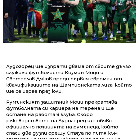
Лудогорец ще изпрати двама от своите дълго
служили футболисти Козмин Моци и
Светослав Дяков преди първия евромач от
квалификациите на Шампионската лига, който
ще се играе през юли.
Румънският защитник Моци прекратява
футболната си кариера на терена и ще
остане на работа в клуба. Скоро
ръководството на Лудогорец ще обяви
официално позицията на румънеца, който
спаси две дузпи срещу Стяуа по пътя към