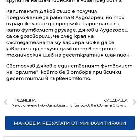
групите на Шампионската лига през 2014 г.
Капитанът Дяков също е получил
предложение за работа в Лудогорец, но той
изрази желание да продължи кариерата си
като футболист другаде. Дяков и Лудогорец
са се договорили, че след края на
състезателната му кариера може да се
завърне и да получи длъжност в спортно-
техническия щаб на десеткратния шампион.
Светослав Дяков е единственият футболист
на “орлите”, който бе в отбора при всички
десет титли в първенството.
ПРЕДИШНА
СЛЕДВАЩА
Челси спечели ключова победа в битката за топ 4
Епитролов взе квота за Олимпиадата в Тоико
МАЧОВЕ И РЕЗУЛТАТИ ОТ МИНАЛИ ТИРАЖИ