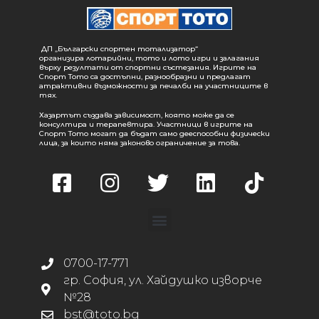
ДП „Български спортен тотализатор“
организира лотарийни, тото и лото игри и залагания
върху резултати от спортни състезания. Игрите на
Спорт Тото са достъпни, разнообразни и предлагат
атрактивни възможности за печалби на участниците в
тях.
Хазартът създава зависимост, която може да се
консултира и терапевтира. Участници в игрите на
Спорт Тото могат да бъдат само дееспособни физически
лица, за които няма законово ограничение за това.
0700-17-771
гр. София, ул. Хайдушко изворче
№28
bst@toto.bg