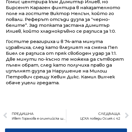
Гомис центрира към Димитър Илиев, но
Бирсент Караген финтира в наказателното
поле на гостите Виктор Нелсън, който го
повали. Реферът отсъди дузпа за “черно-
белите”. Зад топката застана Димитър
Илиев, който хладнокръвно се разписа за 1:0.
Гостите реагириха и в 74-ата минута
изравниха, след като влезлият на смяна Пеп
Биел се разписа от пряк свободен удар за 1:1.
Две минути по-късно те можеха да сътворят
пълен обрат, след като получиха право да
изпълнят дузпа за Нарушение на Милош
Петрович срещу Кевин Дикс. Камил Вилчек
обаче уцели гредата.
ПРЕДИШНА
СЛЕДВАЩА
Ивет Горанова е олимпийска шампионка!
ЦСКА победи Осиек с 4:2