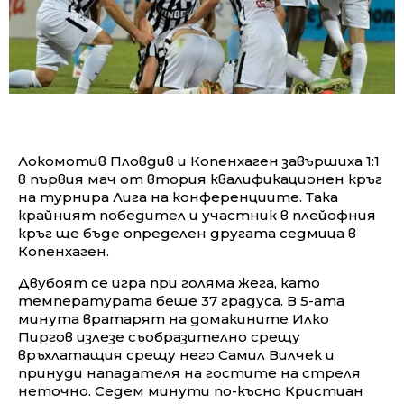
Локомотив Пловдив и Копенхаген завършиха 1:1
в първия мач от втория квалификационен кръг
на турнира Лига на конференциите. Така
крайният победител и участник в плейофния
кръг ще бъде определен другата седмица в
Копенхаген.
Двубоят се игра при голяма жега, като
температурата беше 37 градуса. В 5-ата
минута вратарят на домакините Илко
Пиргов излезе съобразително срещу
връхлатащия срещу него Самил Вилчек и
принуди нападателя на гостите на стреля
неточно. Седем минути по-късно Кристиан