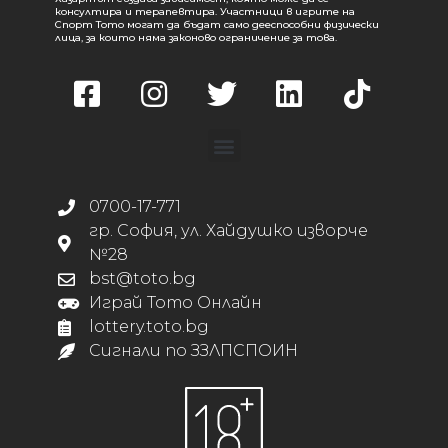
консултира и терапевтира. Участници в игрите на
Спорт Тото могат да бъдат само дееспособни физически
лица, за които няма законово ограничение за това.
0700-17-771
гр. София, ул. Хайдушко изворче
№28
bst@toto.bg
Играй Тото Онлайн
lottery.toto.bg
Сигнали по ЗЗЛПСПОИН