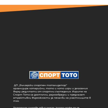
ДП „Български спортен тотализатор“
организира лотарийни, тото и лото игри и залагания
върху резултати от спортни състезания. Игрите на
Спорт Тото са достъпни, разнообразни и предлагат
атрактивни възможности за печалби на участниците в
тях.
Хазартът създава зависимост, която може да се