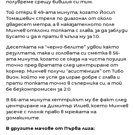
полувреме срещу бившия си тим.
Той откри в 49-ата минута, когато Йосип
Томашевич стреля по диагонал от около
двадесет метра, а в наказателното поле
Минчев отклони топката с глава, за да заблуди
Бусато и да я прати в ъгъла му за 1:0.
Десетката на “черно-белите” удвои както
резултата, така и головата си сметка в 56-
ата минута, когато се оказа на чиста позиция
точно пред вратата след центриране от
корнер. Минчев получи “асистенция” от Тибо
Вион, който не успя да играе добре с глава и
прати топката точно в съперника си, а той
бе безкомпромисен за 2:0.
В 66-ата минута хеттрикът му бе факт след
центриране на Димитър Илиев, което Минчев
засече с плонж право в мрежата на
домакините.
В другите мачове от Първа лига: