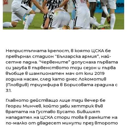
Непристъпната крепост, в която ЦСКА бе
превърнал стадион “Българска армия”, най-
сетне падна. “Червените” допуснаха първата
си загуба в първенството този сезон и първа
въобще в шампионатен мач от юли 2019
година насам, след като днес Локомотив
(Пловдив) триумфира в Борисовата градина с
3:1.
Главното действащо лице тази вечер бе
Георги Минчев, който заби хеттрик във
вратата на Густаво Бусато. Бившият
нападател на ЦСКА стори това в рамките на
по-малко от двадесет минути през второто