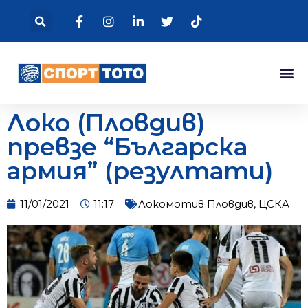
Локо (Пловдив)
превзе “Българска
армия” (резултати)
11/01/2021
11:17
Локомотив Пловдив
,
ЦСКА