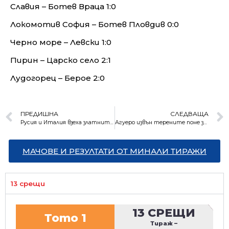
Славия – Ботев Враца 1:0
Локомотив София – Ботев Пловдив 0:0
Черно море – Левски 1:0
Пирин – Царско село 2:1
Лудогорец – Берое 2:0
ПРЕДИШНА
СЛЕДВАЩА
Русия и Италия взеха златните медали при ансамблите на Световното първенство
Агуеро извън терените поне за три месеца със сърдечен проблем
МАЧОВЕ И РЕЗУЛТАТИ ОТ МИНАЛИ ТИРАЖИ
13 срещи
13 СРЕЩИ
Тото 1
Тираж
–