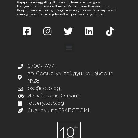
Хазартът създава зависимост, която може да се
консултира и терапевтира. Участници в игрите на
Спорт Тото могат да бъдат само дееспособни физически
лица, за които няма законово ограничение за това.
0700-17-771
гр. София, ул. Хайдушко изворче
№28
bst@toto.bg
Играй Тото Онлайн
lottery.toto.bg
Сигнали по ЗЗЛПСПОИН