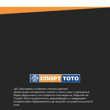
ДП „Български спортен тотализатор“
организира лотарийни, тото и лото игри и залагания
върху резултати от спортни състезания. Игрите на
Спорт Тото са достъпни, разнообразни и предлагат
атрактивни възможности за печалби на участниците в
тях.