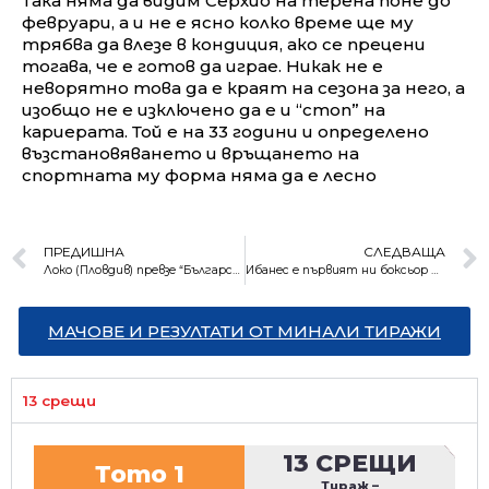
Така няма да видим Серхио на терена поне до
февруари, а и не е ясно колко време ще му
трябва да влезе в кондиция, ако се прецени
тогава, че е готов да играе. Никак не е
неворятно това да е краят на сезона за него, а
изобщо не е изключено да е и “стоп” на
кариерата. Той е на 33 години и определено
възстановяването и връщането на
спортната му форма няма да е лесно
ПРЕДИШНА
СЛЕДВАЩА
Локо (Пловдив) превзе “Българска армия” (резултати)
Ибанес е първият ни боксьор на 1/4-финал на Световното първенство
МАЧОВЕ И РЕЗУЛТАТИ ОТ МИНАЛИ ТИРАЖИ
13 срещи
13 СРЕЩИ
Тото 1
Тираж
–