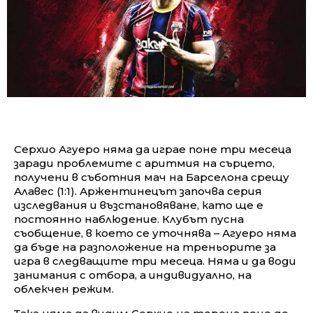
Серхио Агуеро няма да играе поне три месеца
заради проблемите с аритмия на сърцето,
получени в съботния мач на Барселона срещу
Алавес (1:1). Аржентинецът започва серия
изследвания и възстановяване, като ще е
постоянно наблюдение. Клубът пусна
съобщение, в което се уточнява – Агуеро няма
да бъде на разположение на треньорите за
игра в следващите три месеца. Няма и да води
занимания с отбора, а индивидуално, на
облекчен режим.