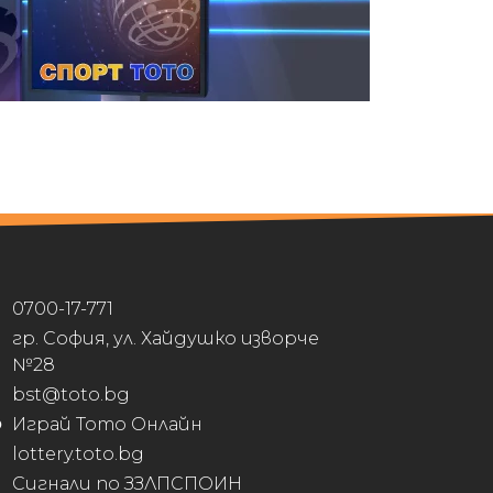
0700-17-771
гр. София, ул. Хайдушко изворче
№28
bst@toto.bg
Играй Тото Онлайн
lottery.toto.bg
Сигнали по ЗЗЛПСПОИН