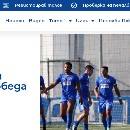
Регистрирай талон
Проверка на печалб
Начало
Видео
Тото 1
Игри
Печалби Пл
и
обеда