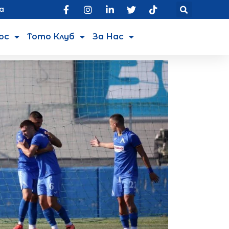
а
юс
Тото Клуб
За Нас