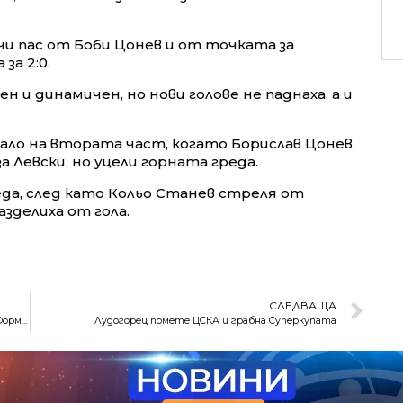
и пас от Боби Цонев и от точката за
за 2:0.
 и динамичен, но нови голове не паднаха, а и
ало на втората част, когато Борислав Цонев
а Левски, но уцели горната греда.
реда, след като Кольо Станев стреля от
зделиха от гола.
СЛЕДВАЩА
Верстапен спечели първия спринт в историята на Формула 1
Лудогорец помете ЦСКА и грабна Суперкупата