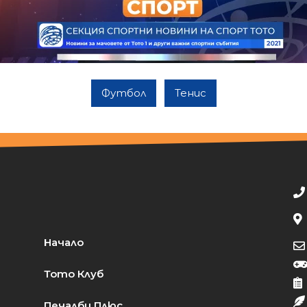
Футбол
Тенис
Начало
Тото Клуб
Печалби Плюс