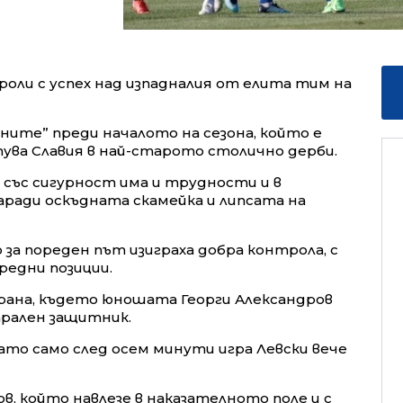
оли с успех над изпадналия от елита тим на
ните” преди началото на сезона, който е
стува Славия в най-старото столично дерби.
 със сигурност има и трудности и в
аради оскъдната скамейка и липсата на
 за пореден път изиграха добра контрола, с
редни позиции.
брана, където юношата Георги Александров
рален защитник.
като само след осем минути игра Левски вече
 който навлезе в наказателното поле и с