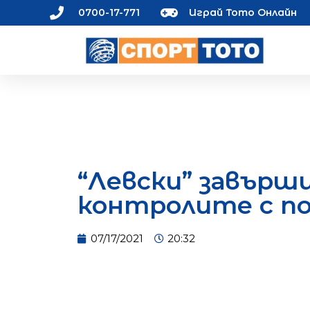
0700-17-771
Играй Тото Онлайн
“Левски” завърш
контролите с п
07/17/2021
20:32