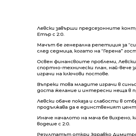
Левски завърши предсезонните контр
Етър с 2:0.
Мачът бе генерална репетиция за “си
след седмица, когато на “Герена” го
Освен финансвоите проблеми, Левски
спортно-технически план, най-вече з
играчи на ключови постове.
Въпреки това младите играчи в синьо
доста желание и интересни неща в п
Левски обаче показа и слабости в от
продължава да е единственият цент
Иначе началото на мача бе вихрено, 
водеше с 2:0.
Резултатът откри Здравко Димитров,