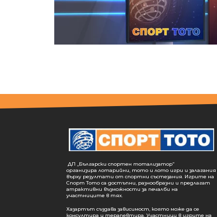
ДП „Български спортен тотализатор“
организира лотарийни, тото и лото игри и залагания
върху резултати от спортни състезания. Игрите на
Спорт Тото са достъпни, разнообразни и предлагат
атрактивни възможности за печалби на
участниците в тях.
Хазартът създава зависимост, която може да се
консултира и терапевтира. Участници в игрите на