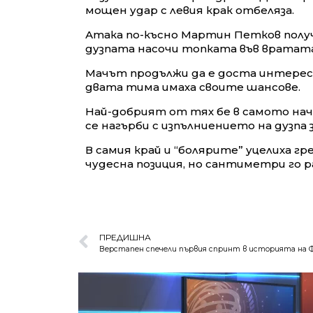
мощен удар с левия крак отбеляза.
Атака по-късно Мартин Петков получ
дузпата насочи топката във вратата 
Мачът продължи да е доста интересен
двата тима имаха своите шансове.
Най-добрият от тях бе в самото нач
се нагърби с изпълниението на дузпа з
В самия край и “болярите” уцелиха г
чудесна позиция, но сантиметри го ра
ПРЕДИШНА