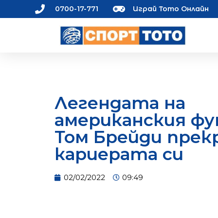
0700-17-771
Играй Тото Онлайн
Легендата на
американския ф
Том Брейди пре
кариерата си
02/02/2022
09:49