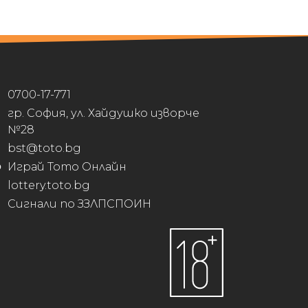
0700-17-771
гр. София, ул. Хайдушко изворче
№28
bst@toto.bg
Играй Тото Онлайн
lottery.toto.bg
Сигнали по ЗЗЛПСПОИН