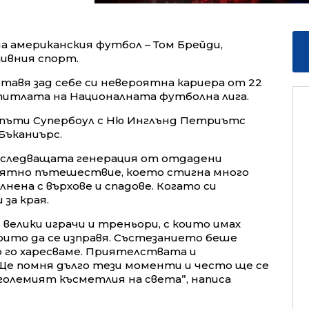
а американския футбол – Том Брейди,
ивния спорт.
тавя зад себе си невероятна кариера от 22
 титлата на Националната футболна лига.
 пъти Супербоул с Ню Инглънд Петриътс
 Бъканиърс.
а следващата генерация от отдадени
оятно пътешествие, което стигна много
нена с върхове и спадове. Когато си
за края.
и велики играчи и треньори, с които имах
оито да се изправя. Състезанието беше
 го харесваме. Приятелствата и
е помня дълго тези моменти и често ще се
големият късметлия на света”, написа