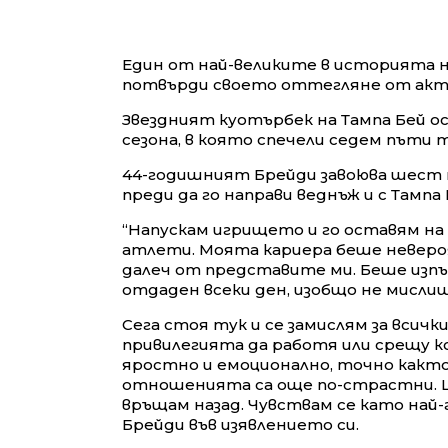
Един от най-великите в историята н
потвърди своето оттегляне от акт
Звездният куотърбек на Тампа Бей ос
сезона, в която спечели седем пъти
44-годишният Брейди завоюва шест
преди да го направи веднъж и с Тампа
“Напускам игрището и го оставям н
атлети. Моята кариера беше невер
далеч от представите ми. Беше изпъл
отдаден всеки ден, изобщо не мислиш 
Сега стоя тук и се замислям за всичк
привилегията да работя или срещу к
яростно и емоционално, точно както
отношенията са още по-страстни. Щ
връщам назад. Чувствам се като най-
Брейди във изявлението си.