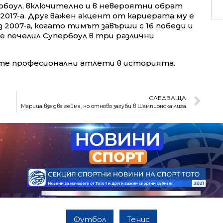
ербоул, включително и в невероятни обрат
2017-а. Друг важен акцент от кариерата му е
2007-а, когато тимът завърши с 16 победи и
 е печелил Супербоул в три различни
ите професионални атлети в историята.
СЛЕДВАЩА
Марица взе два гейма, но отново загуби в Шампионска лига
Футбол
Тенис