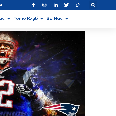
а
юс
Тото Клуб
За Нас