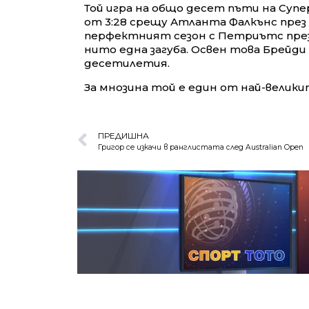
Той игра на общо десет пъти на Суп
от 3:28 срещу Атланта Фалкънс през 
перфектният сезон с Петриътс през 
нито една загуба. Освен това Брейди
десетилетия.
За мнозина той е един от най-велик
ПРЕДИШНА
Григор се изкачи в ранглистата след Australian Open