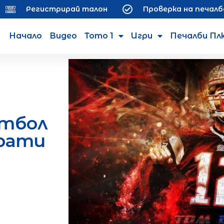
Регистрирай талон
Проверка на печалб
Начало
Видео
Тото 1
Игри
Печалби Пл
утбол
крати