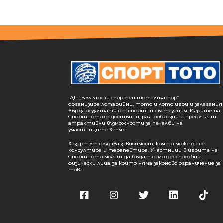
ДП „Български спортен тотализатор“
организира лотарийни, тото и лото игри и залагания
върху резултати от спортни състезания. Игрите на
Спорт Тото са достъпни, разнообразни и предлагат
атрактивни възможности за печалби на
участниците в тях.
Хазартът създава зависимост, която може да се
консултира и терапевтира. Участници в игрите на
Спорт Тото могат да бъдат само дееспособни
физически лица, за които няма законово ограничение за
това.