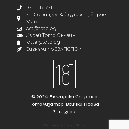
0700-17-771
гр. София, ул. Хайдушко изворче
№28
bst@toto.bg
Играй Тото Онлайн
lottery.toto.bg
Сигнали по ЗЗЛПСПОИН
© 2024 Български Спортен
Тотализатор. Всички Права
Запазени.
Web Design:
Almart Studio