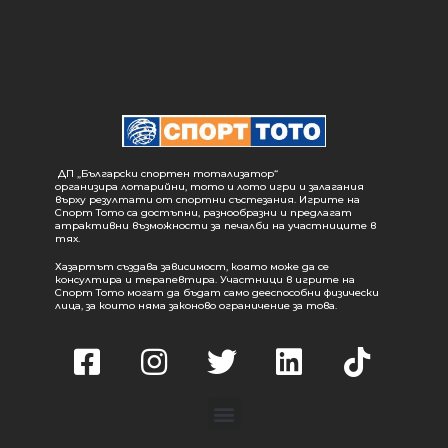
ДП „Български спортен тотализатор“
организира лотарийни, тото и лото игри и залагания
върху резултати от спортни състезания. Игрите на
Спорт Тото са достъпни, разнообразни и предлагат
атрактивни възможности за печалби на участниците в
тях.
Хазартът създава зависимост, която може да се
консултира и терапевтира. Участници в игрите на
Спорт Тото могат да бъдат само дееспособни физически
лица, за които няма законово ограничение за това.