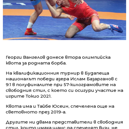
Георги Вангелов донесе втора олимпийска
квота за родната борба.
На квалификационния турнир в Будапеща
националът победи азера Ислам Базарганов с
9:1 в полуфиналите при 57-килограмовите на
свободния стил, с което си осигури участие на
игрите Токио 2021.
Квота има и Тайбе Юсеин, спечелена още на
световното през 2019-а.
Другите ни двама представители в свободния
стил, които имаха шанс да спечелят визи, не