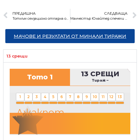
ПРЕДИШНА
СЛЕДВАЩА
Тотнъм сензационо отпадна от Лига Европа след драма в Загреб
Манчестър Юнайтед спечели голямата битка с Милан в Лига Европа
МАЧОВЕ И РЕЗУЛТАТИ ОТ МИНАЛИ ТИРАЖИ
13 срещи
13 СРЕЩИ
Тото 1
Тираж
–
1
2
3
4
5
6
7
8
9
10
11
12
13
Джакпот