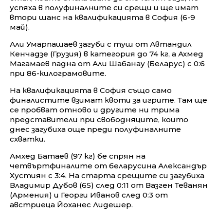
успяха в полуфиналните си срещи и ще имат
втори шанс на квалификацията в София (6-9
май).
Али Умарпашаев загуби с туш от Автандил
Кенчадзе (Грузия) в категория до 74 кг, а Ахмед
Магамаев падна от Али Шабанау (Беларус) с 0:6
при 86-килограмовите.
На квалификацията в София също само
финалистите взимат квоти за игрите. Там ще
се пробват отново и другите ни трима
представители при свободняците, които
днес загубиха още преди полуфиналните
схватки.
Амхед Батаев (97 кг) бе спрян на
четвъртфиналите от беларусина Александър
Хустиян с 3:4. На старта срещите си загубиха
Владимир Дубов (65) след 0:11 от Вазген Теванян
(Армения) и Георги Иванов след 0:3 от
австриеца Йоханес Лидешер.