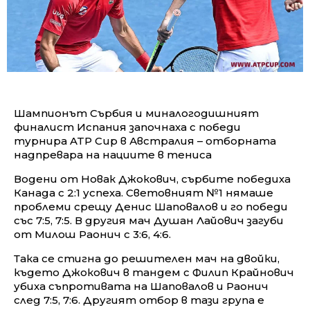
Шампионът Сърбия и миналогодишният
финалист Испания започнаха с победи
турнира ATP Cup в Австралия – отборната
надпревара на нациите в тениса
Водени от Новак Джокович, сърбите победиха
Канада с 2:1 успеха. Световният №1 нямаше
проблеми срещу Денис Шаповалов и го победи
със 7:5, 7:5. В другия мач Душан Лайович загуби
от Милош Раонич с 3:6, 4:6.
Така се стигна до решителен мач на двойки,
където Джокович в тандем с Филип Крайнович
убиха съпротивата на Шаповалов и Раонич
след 7:5, 7:6. Другият отбор в тази група е