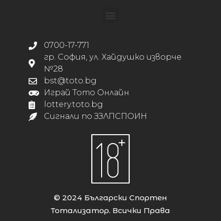
0700-17-771
гр. София, ул. Хайдушко изворче
№28
bst@toto.bg
Играй Тото Онлайн
lottery.toto.bg
Сигнали по ЗЗЛПСПОИН
© 2024 Български Спортен
Тотализатор. Всички Права