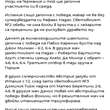
този на Германия и той ще започне
участието си в сряда.
Испания също започна с победа, макар че бе без
суперзвездата си Рафаел Надал. Световният
№2 обяви, че има болки в кръста и с лекарите
са преценили да не рискуват здравето му.
Денят за миналогодишните шампиони
започна с победа на Пабло Кареньо-Буста над
Джон Милман – 6:2, 6:4. В другия мач
заместникът на Надал – Роберто Баутиста-
Агут, спечели срещу Алекс Де Минор с обрат –
4:6, 6:4, 6:4. Третият отбор в тази група е
Гърция.
В друго съперничество Австрия загуби от
Италия с 1:2, след като световният №3
Доминик Тийм падна от Матео Беретини 2:6,
4:6. В другия мач Денис Новак от австрийците
победи Фабио Фонини, но в решителния мач на
двойки италианците триумфираха.
Русия също започна успешно надпреварата,