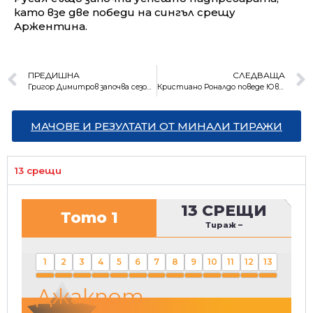
като взе две победи на сингъл срещу
Аржентина.
ПРЕДИШНА
СЛЕДВАЩА
Григор Димитров започва сезона срещу австралиец
Кристиано Роналдо поведе Ювентус към финала за Купата в Италия
МАЧОВЕ И РЕЗУЛТАТИ ОТ МИНАЛИ ТИРАЖИ
13 срещи
13 СРЕЩИ
Тото 1
Тираж
–
1
2
3
4
5
6
7
8
9
10
11
12
13
Джакпот