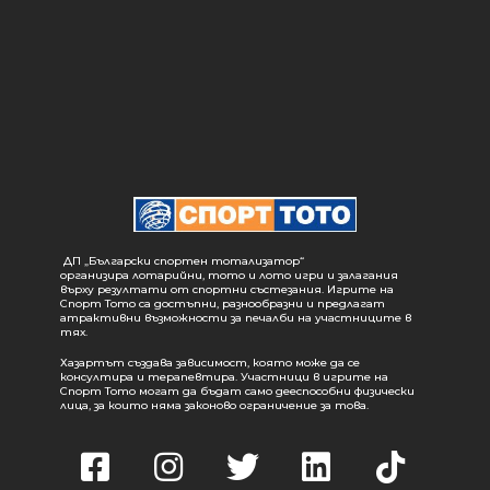
ДП „Български спортен тотализатор“
организира лотарийни, тото и лото игри и залагания
върху резултати от спортни състезания. Игрите на
Спорт Тото са достъпни, разнообразни и предлагат
атрактивни възможности за печалби на участниците в
тях.
Хазартът създава зависимост, която може да се
консултира и терапевтира. Участници в игрите на
Спорт Тото могат да бъдат само дееспособни физически
лица, за които няма законово ограничение за това.