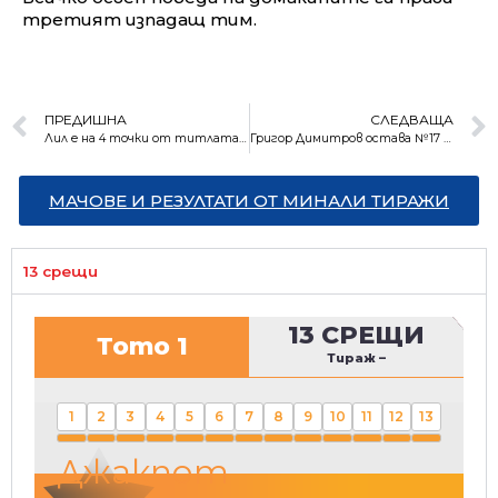
третият изпадащ тим.
ПРЕДИШНА
СЛЕДВАЩА
Лил е на 4 точки от титлата във Франция след грешка на ПСЖ
Григор Димитров остава №17 в ранглистата
МАЧОВЕ И РЕЗУЛТАТИ ОТ МИНАЛИ ТИРАЖИ
13 срещи
13 СРЕЩИ
Тото 1
Тираж
–
1
2
3
4
5
6
7
8
9
10
11
12
13
Джакпот