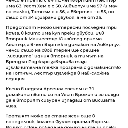
Челси е трети с 64 т., четвъртият Лестър
има 63, Уест Хем е с 58, Ливърпул има 57 (и мач
по-малко), Тотнъм е с 56, а Евертън – с 55, но
също от 34 изиграни двубоя, а не от 35.
Предстоят много интересни последни три
кръга, в които има куп преки двубои. Във
вторник Манчестър Юнайтед приема
Лестър, а в четвъртък е домакин на Ливърпул.
Челси също на свой терен ще срещне
“лисиците” идния вторник, а тимът на
Брендън Роджърс завършва тази
изключителна тежка програма с домакинство
на Тотнъм. Лестър изглежда в най-сложна
позиция.
Късно в неделя Арсенал спечели с 3:1
домакинството си на Уест Бромич и го осъди
да е вторият сигурен изпадащ от Висшата
лига.
Третият може да стане ясен още в
понеделник, когато Фулъм приема Бърнли.
Всичко освен победа на домакините ги прави