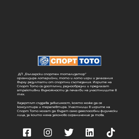
ДП „Български спортен тотализатор“
организира лотарийни, тото и лото игри и залагания
върху резултати от спортни състезания. Игрите на
Спорт Тото са достъпни, разнообразни и предлагат
атрактивни възможности за печалби на участниците в
тях.
Хазартът създава зависимост, която може да се
консултира и терапевтира. Участници в игрите на
Спорт Тото могат да бъдат само дееспособни физически
лица, за които няма законово ограничение за това.