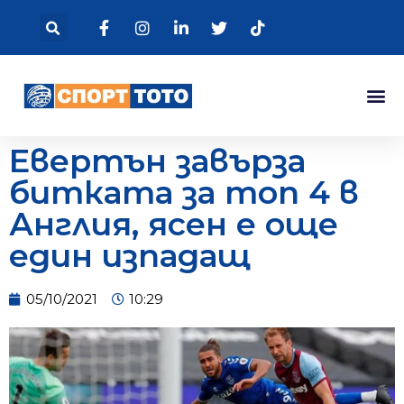
Евертън завърза
битката за топ 4 в
Англия, ясен е още
един изпадащ
05/10/2021
10:29