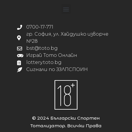
0700-17-771
гр. София, ул. Хайдушко изворче
№28
bst@toto.bg
Играй Тото Онлайн
lottery.toto.bg
Сигнали по ЗЗЛПСПОИН
© 2024 Български Спортен
Тотализатор. Всички Права