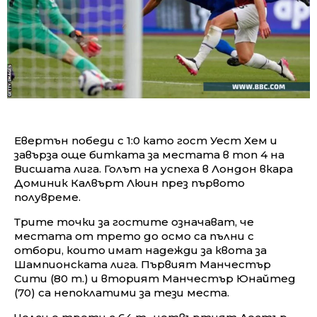
Евертън победи с 1:0 като гост Уест Хем и
завърза още битката за местата в топ 4 на
Висшата лига. Голът на успеха в Лондон вкара
Доминик Калвърт Люин през първото
полувреме.
Трите точки за гостите означават, че
местата от трето до осмо са пълни с
отбори, които имат надежди за квота за
Шампионската лига. Първият Манчестър
Сити (80 т.) и вторият Манчестър Юнайтед
(70) са непоклатими за тези места.