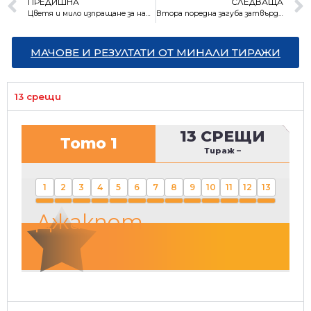
ПРЕДИШНА
СЛЕДВАЩА
Цветя и мило изпращане за най-успешната ни олимпийка Мария Гроздева
Втора поредна загуба затвърди лошия старт на “Левски” в първенството
МАЧОВЕ И РЕЗУЛТАТИ ОТ МИНАЛИ ТИРАЖИ
13 срещи
13 СРЕЩИ
Тото 1
Тираж
–
1
2
3
4
5
6
7
8
9
10
11
12
13
Джакпот