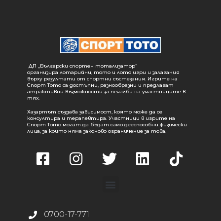
ДП „Български спортен тотализатор“
организира лотарийни, тото и лото игри и залагания
върху резултати от спортни състезания. Игрите на
Спорт Тото са достъпни, разнообразни и предлагат
атрактивни възможности за печалби на участниците в
тях.
Хазартът създава зависимост, която може да се
консултира и терапевтира. Участници в игрите на
Спорт Тото могат да бъдат само дееспособни физически
лица, за които няма законово ограничение за това.
0700-17-771