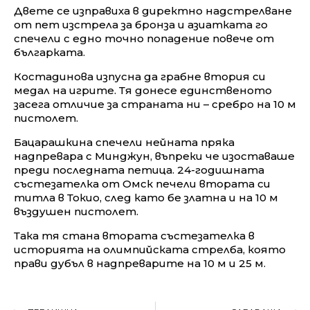
Двете се изправиха в директно надстрелване
от пет изстрела за бронза и азиатката го
спечели с едно точно попадение повече от
българката.
Костадинова изпусна да грабне втория си
медал на игрите. Тя донесе единственото
засега отличие за страната ни – сребро на 10 м
пистолет.
Бацарашкина спечели нейната пряка
надпревара с Минджун, въпреки че изоставаше
преди последната петица. 24-годишната
състезателка от Омск печели втората си
титла в Токио, след като бе златна и на 10 м
въздушен пистолет.
Така тя стана втората състезателка в
историята на олимпийската стрелба, която
прави дубъл в надпреварите на 10 м и 25 м.