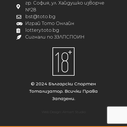
гр. София, ул. Хайдушко изворче
№28
bst@toto.bg
Играй Тото Онлайн
lottery.toto.bg
Сигнали по ЗЗЛПСПОИН
© 2024 Български Спортен
Тотализатор. Всички Права
Запазени.
Web Design:
Almart Studio