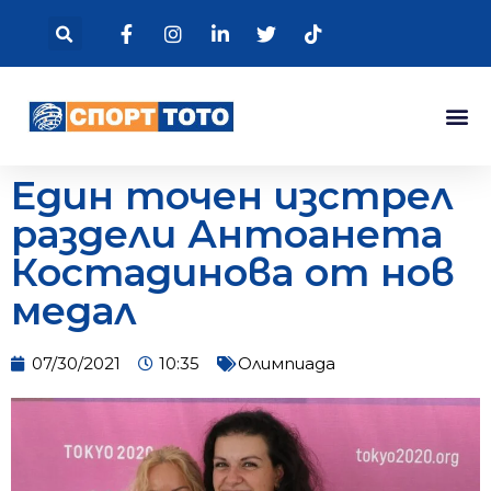
Един точен изстрел
раздели Антоанета
Костадинова от нов
медал
07/30/2021
10:35
Олимпиада