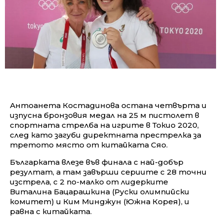
Антоанета Костадинова остана четвърта и
изпусна бронзовия медал на 25 м пистолет в
спортната стрелба на игрите в Токио 2020,
след като загуби директната престрелка за
третото място от китайката Сяо.
Българката влезе във финала с най-добър
резултат, а там завърши сериите с 28 точни
изстрела, с 2 по-малко от лидерките
Виталина Бацарашкина (Руски олимпийски
комитет) и Ким Минджун (Южна Корея), и
равна с китайката.