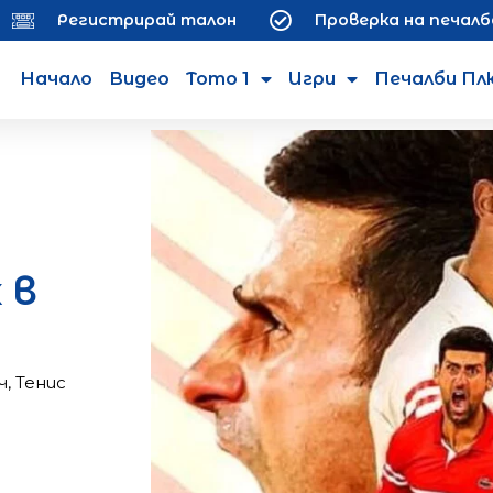
Регистрирай талон
Проверка на печалб
Начало
Видео
Тото 1
Игри
Печалби Пл
 в
ч
,
Тенис