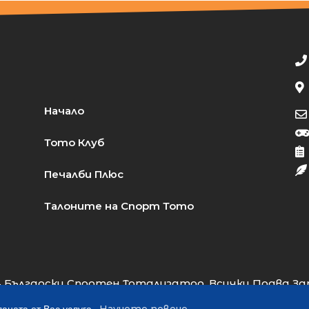
Начало
Тото Клуб
Печалби Плюс
Талоните на Спорт Тото
 Български Спортен Тотализатор. Всички Права За
Web Design:
Almart Studio