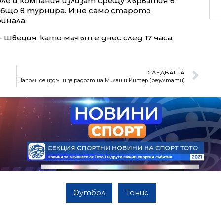
Ноле и компания излизат срещу Хърватия в
общо в турнира. И не само старото
финала.
 Швеция, като мачът е днес след 17 часа.
СЛЕДВАЩА
Наполи се издъни за радост на Милан и Интер (резултати)
Футбол
Тенис