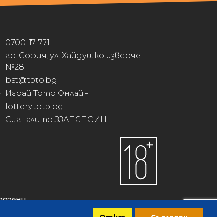
0700-17-771
гр. София, ул. Хайдушко изворче
№28
bst@toto.bg
Играй Тото Онлайн
lottery.toto.bg
Сигнали по ЗЗЛПСПОИН
пазени.