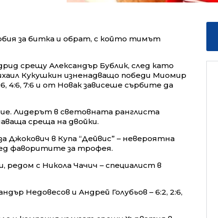
рбия за битка и обрат, с който тимът
дрид срещу Александър Бублик, след като
 Михаил Кукушкин изненадващо победи Миомир
6, 4:6, 7:6 и от Новак зависеше сърбите да
жение. Лидерът в световната ранглиста
ешаваща среща на двойки.
 за Джокович в Купа “Дейвис” – невероятна
ред фаворитите за трофея.
и, редом с Никола Чачич – специалист в
дър Недовесов и Андрей Голубьов – 6:2, 2:6,