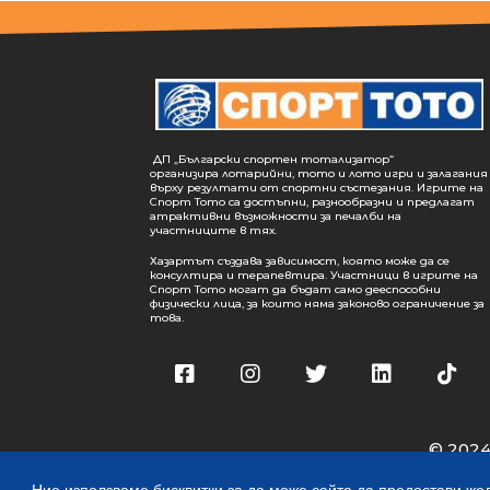
ДП „Български спортен тотализатор“
организира лотарийни, тото и лото игри и залагания
върху резултати от спортни състезания. Игрите на
Спорт Тото са достъпни, разнообразни и предлагат
атрактивни възможности за печалби на
участниците в тях.
Хазартът създава зависимост, която може да се
консултира и терапевтира. Участници в игрите на
Спорт Тото могат да бъдат само дееспособни
физически лица, за които няма законово ограничение за
това.
© 2024