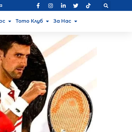
а
юс
Тото Клуб
За Нас