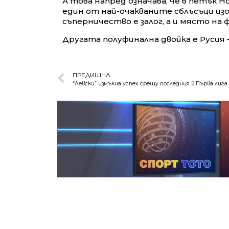
А това напред означава, че в петък 
един от най-очакваните сблъсъци из
съперничество е залог, а и място на 
Другата полуфинална двойка е Русия –
ПРЕДИШНА
“Левски” измъкна успех срещу последния в Първа лига