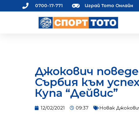
0700-17-771
Играй Тото Онлайн
Джокович поведе
Сърбия към успех
Купа “Дейвис”
12/02/2021
09:37
Новак Джокови