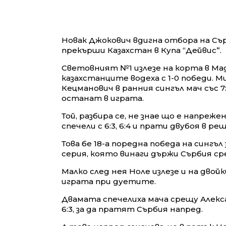
Новак Джокович вдигна отбора на Съ
прекърши Казахстан в Купа “Дейвис”.
Световният №1 излезе на корта в Ма
казахстанците водеха с 1-0 победи.
Кецманович в ранния сингъл мач със 7:
останат в играта.
Той, разбира се, не знае що е напре
спечели с 6:3, 6:4 и прати двубоя в р
Това бе 18-а поредна победа на сингъл
серия, която винаги държи Сърбия с
Малко след нея Ноле излезе и на двойк
играта при дуетите.
Двамата спечелиха мача срещу Алексан
6:3, за да пратят Сърбия напред.