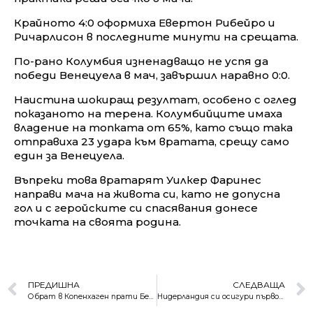
Крайното 4:0 оформиха Евертон Рибейро и
Ричарлисон в последните минути на срещата.
По-рано Колумбия изненадващо не успя да
победи Венецуела в мач, завършил наравно 0:0.
Наистина шокиращ резултат, особено с оглед
показаното на терена. Колумбийците имаха
владение на топката от 65%, като също така
отправиха 23 удара към вратата, срещу само
един за Венецуела.
Въпреки това вратарят Уилкер Фаринес
направи мача на живота си, като не допусна
гол и с геройските си спасявания донесе
точката на своята родина.
ПРЕДИШНА
СЛЕДВАЩА
Обрат в Копенхаген прати Белгия към следващата фаза
Нидерландия си осигури първото място в групата