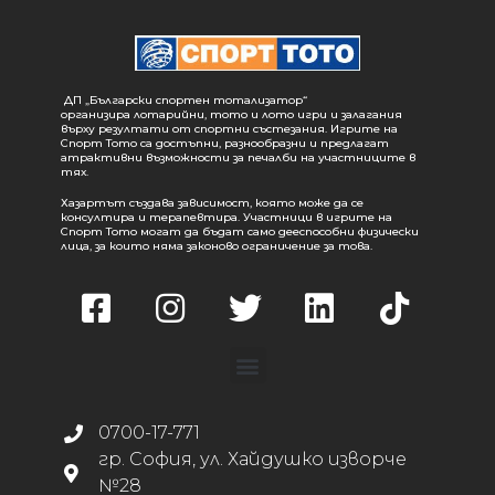
ДП „Български спортен тотализатор“
организира лотарийни, тото и лото игри и залагания
върху резултати от спортни състезания. Игрите на
Спорт Тото са достъпни, разнообразни и предлагат
атрактивни възможности за печалби на участниците в
тях.
Хазартът създава зависимост, която може да се
консултира и терапевтира. Участници в игрите на
Спорт Тото могат да бъдат само дееспособни физически
лица, за които няма законово ограничение за това.
0700-17-771
гр. София, ул. Хайдушко изворче
№28