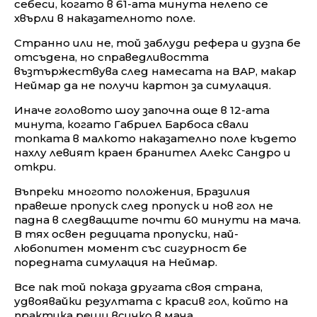
себеси, когато в 61-ата минута нелепо се
хвърли в наказателното поле.
Странно или не, той заблуди рефера и дузпа бе
отсъдена, но справедливостта
възтържествува след намесата на ВАР, макар
Неймар да не получи картон за симулация.
Иначе головото шоу започна още в 12-ата
минута, когато Габриел Барбоса свали
топката в малкото наказателно поле където
нахлу левият краен бранител Алекс Сандро и
откри.
Въпреки многото положения, Бразилия
правеше пропуск след пропуск и нов гол не
падна в следващите почти 60 минути на мача.
В тях освен редицата пропуски, най-
любопитен момент със сигурност бе
поредната симулация на Неймар.
Все пак той показа другата своя страна,
удвоявайки резултата с красив гол, който на
практика реши всичко в мача.