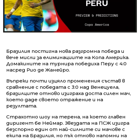
Бразилия постигна нова разгромна победа и
вече мисли за елиминациите на Копа Америка.
Домакините на турнира победиха Перу с 4:0
насред Рио де Жанейро.
Въпреки почти изцяло променения състав в
сравнение с победата с 3:0 над Венецуела,
бразилците отново изиграха доста силен мач,
което даде своето отражение и на
резултата.
Страхотно шоу на терена, на което главен
диригент бе Неймар. Звездата на ПСЖ изигра
безспорно един от най-силните си мачове с
екипа на Бразилия, но пък отново напомни на