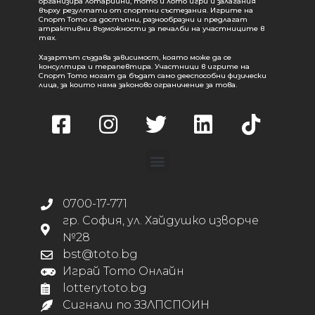
организира лотарийни, тото и лото игри и залагания
върху резултати от спортни състезания. Игрите на
Спорт Тото са достъпни, разнообразни и предлагат
атрактивни възможности за печалби на участниците в
тях.
Хазартът създава зависимост, която може да се
консултира и терапевтира. Участници в игрите на
Спорт Тото могат да бъдат само дееспособни физически
лица, за които няма законово ограничение за това.
0700-17-771
гр. София, ул. Хайдушко изворче
№28
bst@toto.bg
Играй Тото Онлайн
lottery.toto.bg
Сигнали по ЗЗЛПСПОИН