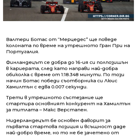
Валтери Ботас от “Мерцедес” ще поведе
колоната по време на утрешното Гран При на
Португалия.
Финландецът се добра до 16-ия си полпозишън
в кариерата, след като направи най-добра
обиколка с време от 1:18.348 минути. По този
начин Ботас победи съотборника си Люис
Хамилтън с едва 0.007 секунди.
Трети в утрешното състезание ще
стартира основният конкурент на Хамилтън
за титлата – Макс Верстапен.
Нидерландецът бе основен фаворит за
първата стартова позиция и всъщност даде
най-добро време, но то не бе зачетено от