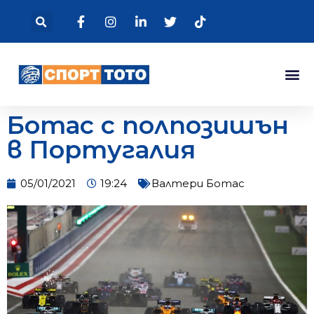
Ботас с полпозишън
в Португалия
05/01/2021
19:24
Валтери Ботас