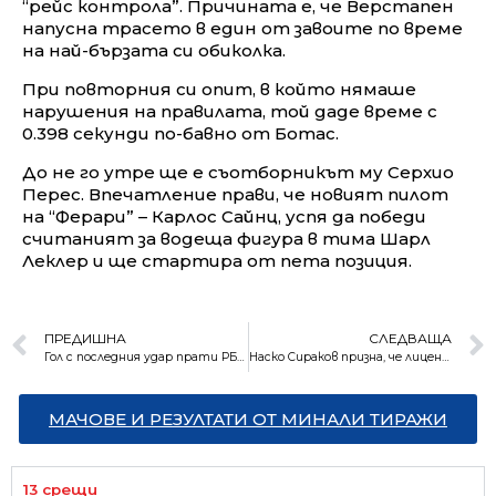
“рейс контрола”. Причината е, че Верстапен
напусна трасето в един от завоите по време
на най-бързата си обиколка.
При повторния си опит, в който нямаше
нарушения на правилата, той даде време с
0.398 секунди по-бавно от Ботас.
До не го утре ще е съотборникът му Серхио
Перес. Впечатление прави, че новият пилот
на “Ферари” – Карлос Сайнц, успя да победи
считаният за водеща фигура в тима Шарл
Леклер и ще стартира от пета позиция.
ПРЕДИШНА
СЛЕДВАЩА
Гол с последния удар прати РБ Лайпциг на финал
Наско Сираков призна, че лицензът на “Левски” е застрашен
МАЧОВЕ И РЕЗУЛТАТИ ОТ МИНАЛИ ТИРАЖИ
13 срещи