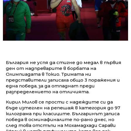
България не успя да стигне до медал в първия
ден от надпреварите в борбата на
Олимпиадата в Токио. Тримата ни
представители записаха общо 3 поражения и
една победа, за да отпаднат преди
разпределението на отличията.
Кирил Милов се прости с надеждите си да
бъде изтеглен на репешаж в категория до 97
килограма при класиците. Българинът записа
победа в осминафиналите по-рано днес, но
след това отстъпи на Мохамадхади Сарави