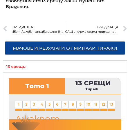
свободния стил срещу Лаиш Нунеш от
Бразилия.
ПРЕДИШНА
СЛЕДВАЩА
Ивет Лалова направи силно бягане на петата си Олимпиада, но отпадна
САЩ спечели седма титла на континента след драматичен успех над Мексико
МАЧОВЕ И РЕЗУЛТАТИ ОТ МИНАЛИ ТИРАЖИ
13 срещи
13 СРЕЩИ
Тото 1
Тираж
–
1
2
3
4
5
6
7
8
9
10
11
12
13
Джакпот