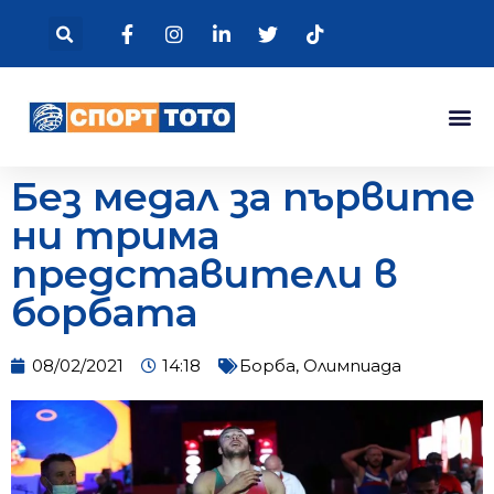
Без медал за първите
ни трима
представители в
борбата
08/02/2021
14:18
Борба
,
Олимпиада