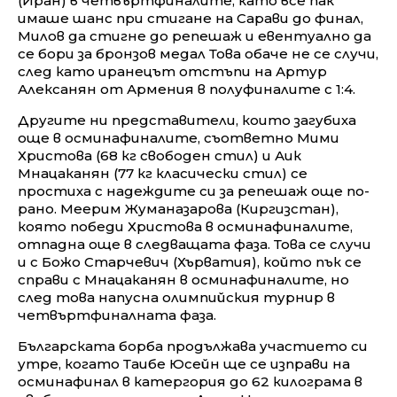
(Иран) в четвъртфиналите, като все пак
имаше шанс при стигане на Сарави до финал,
Милов да стигне до репешаж и евентуално да
се бори за бронзов медал Това обаче не се случи,
след като иранецът отстъпи на Артур
Алексанян от Армения в полуфиналите с 1:4.
Другите ни представители, които загубиха
още в осминафиналите, съответно Мими
Христова (68 кг свободен стил) и Аик
Мнацаканян (77 кг класически стил) се
простиха с надеждите си за репешаж още по-
рано. Меерим Жуманазарова (Киргизстан),
която победи Христова в осминафиналите,
отпадна още в следващата фаза. Това се случи
и с Божо Старчевич (Хърватия), който пък се
справи с Мнацаканян в осминафиналите, но
след това напусна олимпийския турнир в
четвъртфиналната фаза.
Българската борба продължава участието си
утре, когато Таибе Юсейн ще се изправи на
осминафинал в катергория до 62 килограма в