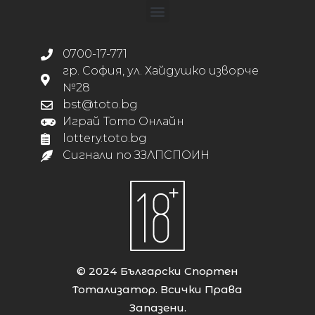
0700-17-771
гр. София, ул. Хайдушко изворче
№28
bst@toto.bg
Играй Тото Онлайн
lottery.toto.bg
Сигнали по ЗЗЛПСПОИН
© 2024 Български Спортен
Тотализатор. Всички Права
Запазени.