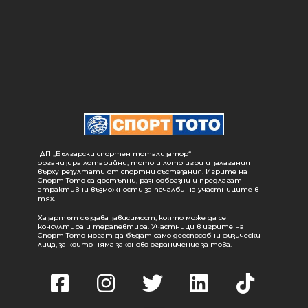
ДП „Български спортен тотализатор“
организира лотарийни, тото и лото игри и залагания
върху резултати от спортни състезания. Игрите на
Спорт Тото са достъпни, разнообразни и предлагат
атрактивни възможности за печалби на участниците в
тях.
Хазартът създава зависимост, която може да се
консултира и терапевтира. Участници в игрите на
Спорт Тото могат да бъдат само дееспособни физически
лица, за които няма законово ограничение за това.