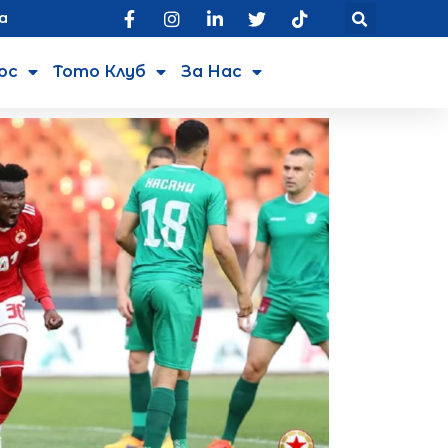
а
юс
Тото Клуб
За Нас