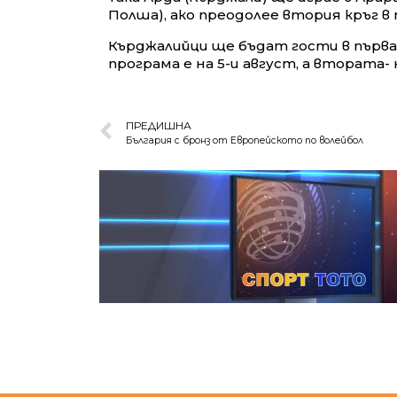
Полша), ако преодолее втория кръг в
Кърджалийци ще бъдат гости в първа
програма е на 5-и август, а втората- н
ПРЕДИШНА
България с бронз от Европейското по волейбол