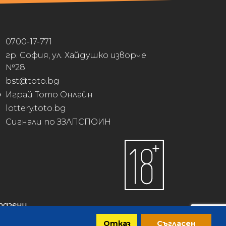
0700-17-771
гр. София, ул. Хайдушко изворче
№28
bst@toto.bg
Играй Тото Онлайн
lottery.toto.bg
Сигнали по ЗЗЛПСПОИН
пазени.
Отказ
Съгласен