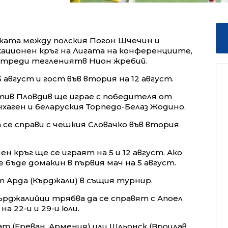
ката между полския Погон Шчечин и
ационен кръг на Лигата на конференциите,
а отреди теглениятв Нион жребий.
 август и гост във втория на 12 август.
ив Пловдив ще играе с победителя от
хаген и беларуския Торпедо-Белаз Жодино.
се справи с чешкия Словачко във втория
кръг ще се играят на 5 и 12 август. Ако
 бъде домакин в първия мач на 5 август.
 Арда (Кърджали) в същия турнир.
ърджалийци трябва да се справят с Апоел
на 22-и и 29-и юли.
ат (Ереван, Армения) или Шльонск (Вроцлав,