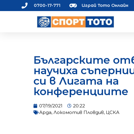
0700-17-771
Играй Тото Онлайн
Българските от
научиха съперни
си в Лигата на
конференциите
07/19/2021
20:22
Арда
,
Локомотив Пловдив
,
ЦСКА