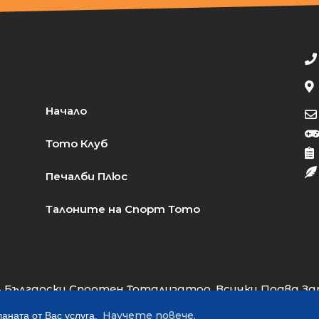
Начало
Тото Клуб
Печалби Плюс
Талоните на Спорт Тото
 Български Спортен Тотализатор. Всички Права За
Web Design:
Almart Studio
Научете повече.
аната от Вас услуга.