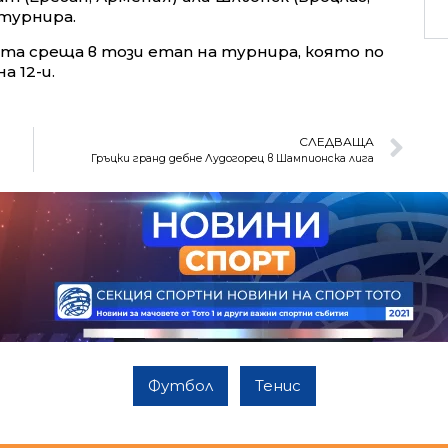
 турнира.
та среща в този етап на турнира, която по
а 12-и.
СЛЕДВАЩА
Гръцки гранд дебне Лудогорец в Шампионска лига
Футбол
Тенис