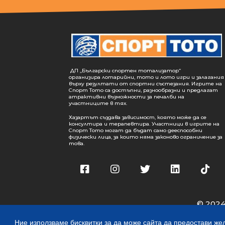
ДП „Български спортен тотализатор“
организира лотарийни, тото и лото игри и залагания
върху резултати от спортни състезания. Игрите на
Спорт Тото са достъпни, разнообразни и предлагат
атрактивни възможности за печалби на
участниците в тях.
Хазартът създава зависимост, която може да се
консултира и терапевтира. Участници в игрите на
Спорт Тото могат да бъдат само дееспособни
физически лица, за които няма законово ограничение за
това.
© 2024
Ние използваме бисквитки за да може сайта да предостави жел