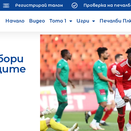
Регистрирай талон
Проверка на печалб
Начало
Видео
Тото 1
Игри
Печалби Пл
бори
ците