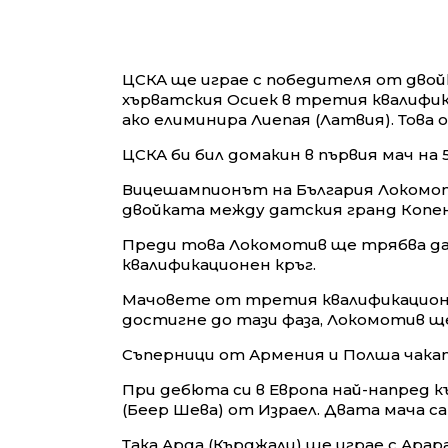
ЦСКА ще играе с победителя от двой
хърватския Осиек в третия квалифик
ако елиминира Лиепая (Латвия). Тов
ЦСКА би бил домакин в първия мач на 5
Вицешампионът на България Локомот
двойката между датския гранд Копен
Преди това Локомотив ще трябва да 
квалификационен кръг.
Мачовете от третия квалификационен 
достигне до тази фаза, Локомотив ще
Съперници от Армения и Полша чакат
При дебюта си в Европа най-напред к
(Беер Шева) от Израел. Двата мача са 
Така Арда (Кърджали) ще играе с Арар