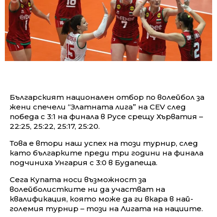
Българският национален отбор по волейбол за
жени спечели “Златната лига” на CEV след
победа с 3:1 на финала в Русе срещу Хърватия –
22:25, 25:22, 25:17, 25:20.
Това е втори наш успех на този турнир, след
като българките преди три години на финала
подчиниха Унгария с 3:0 в Будапеща.
Сега Купата носи възможност за
волейболистките ни да участват на
квалификация, която може да ги вкара в най-
големия турнир – този на Лигата на нациите.