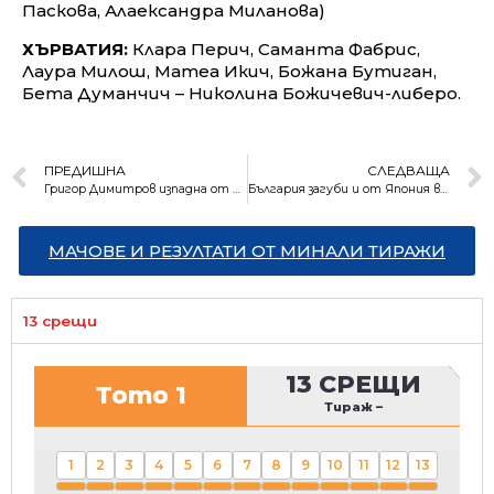
Паскова, Алаександра Миланова)
ХЪРВАТИЯ:
Клара Перич, Саманта Фабрис,
Лаура Милош, Матеа Икич, Божана Бутиган,
Бета Думанчич – Николина Божичевич-либеро.
ПРЕДИШНА
СЛЕДВАЩА
Григор Димитров изпадна от топ 20 на ранглистата
България загуби и от Япония в Лигата на нациите
МАЧОВЕ И РЕЗУЛТАТИ ОТ МИНАЛИ ТИРАЖИ
13 срещи
13 СРЕЩИ
Тото 1
Тираж
–
1
2
3
4
5
6
7
8
9
10
11
12
13