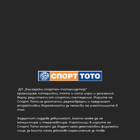
ДП „Български спортен тотализатор“
организира лотарийни, тото и лото игри и залагания
върху резултати от спортни състезания. Игрите на
Спорт Тото са достъпни, разнообразни и предлагат
атрактивни възможности за печалби на участниците в
тях.
Хазартът създава зависимост, която може да се
консултира и терапевтира. Участници в игрите на
Спорт Тото могат да бъдат само дееспособни физически
лица, за които няма законово ограничение за това.