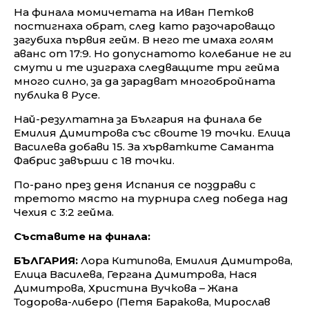
На финала момичетата на Иван Петков
постигнаха обрат, след като разочароващо
загубиха първия гейм. В него те имаха голям
аванс от 17:9. Но допуснатото колебание не ги
смути и те изиграха следващите три гейма
много силно, за да зарадват многобройната
публика в Русе.
Най-резултатна за България на финала бе
Емилия Димитрова със своите 19 точки. Елица
Василева добави 15. За хърватките Саманта
Фабрис завърши с 18 точки.
По-рано през деня Испания се поздрави с
третото място на турнира след победа над
Чехия с 3:2 гейма.
Съставите на финала:
БЪЛГАРИЯ:
Лора Китипова, Емилия Димитрова,
Елица Василева, Гергана Димитрова, Нася
Димитрова, Христина Вучкова – Жана
Тодорова-либеро (Петя Баракова, Мирослав