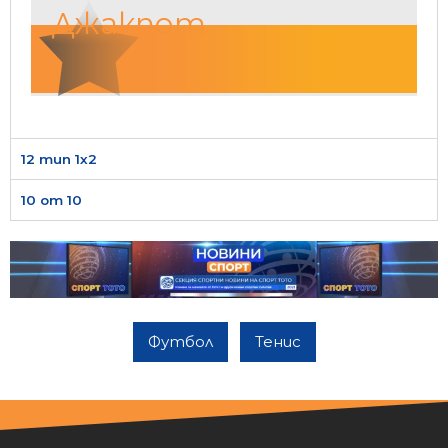
Джакпот
12 тип 1х2
10 от 10
Футбол
Тенис