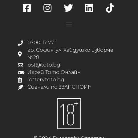
0700-17-771
гр. София, ул. Хайдушко изворче
№28
bst@toto.bg
Играй Тото Онлайн
lottery.toto.bg
Сигнали по ЗЗЛПСПОИН
© 2024 Български Спортен