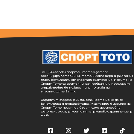
ДП „Български спортен тотализатор“
организира лотарийни, тото и лото игри и залагания
върху резултати от спортни състезания. Игрите на
Спорт Тото са достъпни, разнообразни и предлагат
атрактивни възможности за печалби на
участниците в тях.
Хазартът създава зависимост, която може да се
консултира и терапевтира. Участници в игрите на
Спорт Тото могат да бъдат само дееспособни
физически лица, за които няма законово ограничение за
това.