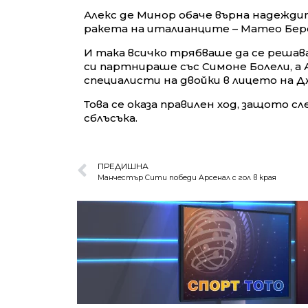
Алекс де Минор обаче върна надежди
ракета на италианците – Матео Бер
И така всичко трябваше да се решав
си партнираше със Симоне Болели, а
специалисти на двойки в лицето на Д
Това се оказа правилен ход, защото сл
сблъсъка.
ПРЕДИШНА
Манчестър Сити победи Арсенал с гол в края