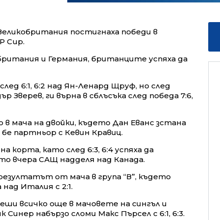
еликобритания постигнаха победи в
P Cup.
обритания и Германия, британците успяха да
лед 6:1, 6:2 над Ян-Ленард Щруф, но след
 Зверев, ги върна в сблъсъка след победа 7:6,
 в мача на двойки, където Дан Еванс зстана
 бе партньор с Кевин Кравиц.
 корта, като след 6:3, 6:4 успяха да
ято вчера САЩ надделя над Канада.
резултатът от мача в група “В”, където
ад Италия с 2:1.
еши всичко още в мачовете на сингъл и
Синер набързо сломи Макс Пърсел с 6:1, 6:3.