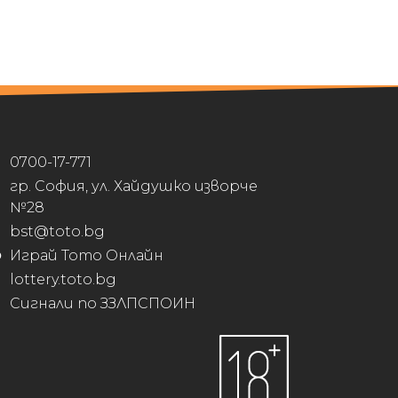
0700-17-771
гр. София, ул. Хайдушко изворче
№28
bst@toto.bg
Играй Тото Онлайн
lottery.toto.bg
Сигнали по ЗЗЛПСПОИН