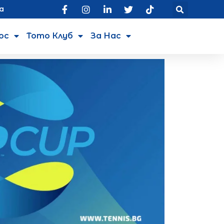
а
юс
Тото Клуб
За Нас