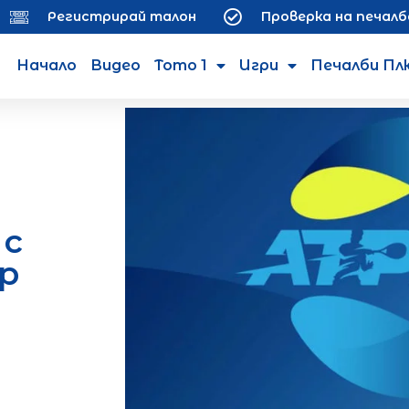
Регистрирай талон
Проверка на печалб
Начало
Видео
Тото 1
Игри
Печалби Пл
 с
p