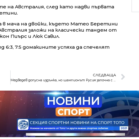
те на Австралия, след като надви първата
етини.
а в мача на двойки, където Матео Беретини
 Австралия заложи на класически тандем от
жон Пиърс и Люк Савил.
ед 6:3, 7:5 домакините успяха да спечелят
СЛЕДВАЩА
Медведев допусна издънка, но шампионът Русия започна с победа на АТР Cup