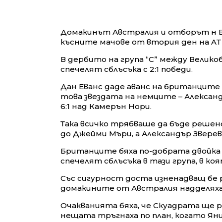
Домакинът Австралия и отборът н В
късните мачове от втория ден на AT
В дербито на група “С” между Велик
спечелят сблъсъка с 2:1 победи.
Дан Еванс даде аванс на британците с
това звездата на немците – Александър
6:1 над Камерън Нори.
Така всичко трябваше да бъде решено
до Джейми Мъри, а Александър Зверев
Британците бяха по-добрата двойка на
спечелят сблъсъка в тази група, в ко
Със сигурност доста изненадващ бе 
домакините от Австралия надделяха н
Очакванията бяха, че Скуадрата ще р
нещата тръгнаха по план, когато Яник 