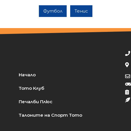
Футбол
Тенис
Начало
Тото Клуб
Печалби Плюс
Талоните на Спорт Тото