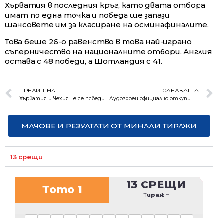
Хърватия в последния кръг, като двата отбора
имат по една точка и победа ще запази
шансовете им за класиране на осминафиналите.
Това беше 26-о равенство в това най-играно
съперничество на националните отбори. Англия
остава с 48 победи, а Шотландия с 41.
ПРЕДИШНА
СЛЕДВАЩА
Хърватия и Чехия не се победиха в Глазгоу
Лудогорец официално откупи Кирил Десподов
МАЧОВЕ И РЕЗУЛТАТИ ОТ МИНАЛИ ТИРАЖИ
13 срещи
13 СРЕЩИ
Тото 1
Тираж
–