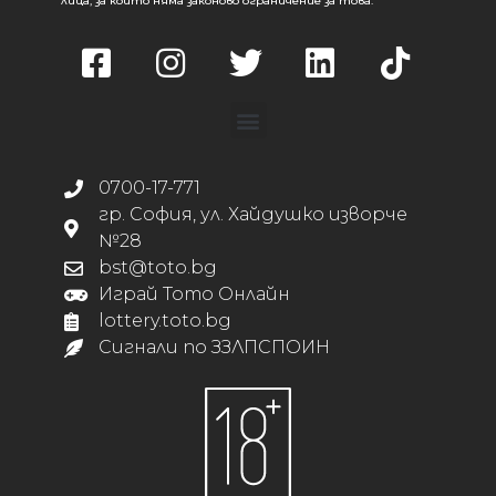
лица, за които няма законово ограничение за това.
0700-17-771
гр. София, ул. Хайдушко изворче
№28
bst@toto.bg
Играй Тото Онлайн
lottery.toto.bg
Сигнали по ЗЗЛПСПОИН