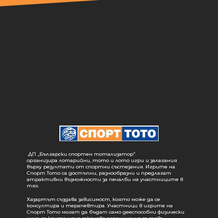
ДП „Български спортен тотализатор“
организира лотарийни, тото и лото игри и залагания
върху резултати от спортни състезания. Игрите на
Спорт Тото са достъпни, разнообразни и предлагат
атрактивни възможности за печалби на участниците в
тях.
Хазартът създава зависимост, която може да се
консултира и терапевтира. Участници в игрите на
Спорт Тото могат да бъдат само дееспособни физически