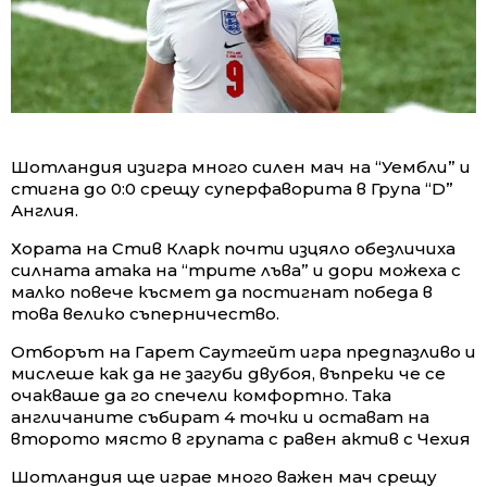
Шотландия изигра много силен мач на “Уембли” и
стигна до 0:0 срещу суперфаворита в Група “D”
Англия.
Хората на Стив Кларк почти изцяло обезличиха
силната атака на “трите лъва” и дори можеха с
малко повече късмет да постигнат победа в
това велико съперничество.
Отборът на Гарет Саутгейт игра предпазливо и
мислеше как да не загуби двубоя, въпреки че се
очакваше да го спечели комфортно. Така
англичаните събират 4 точки и остават на
второто място в групата с равен актив с Чехия
Шотландия ще играе много важен мач срещу