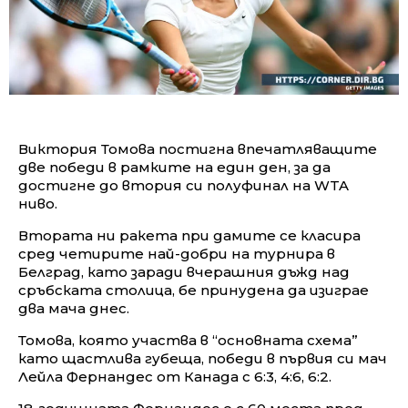
Виктория Томова постигна впечатляващите
две победи в рамките на един ден, за да
достигне до втория си полуфинал на WTA
ниво.
Втората ни ракета при дамите се класира
сред четирите най-добри на турнира в
Белград, като заради вчерашния дъжд над
сръбската столица, бе принудена да изиграе
два мача днес.
Томова, която участва в “основната схема”
като щастлива губеща, победи в първия си мач
Лейла Фернандес от Канада с 6:3, 4:6, 6:2.