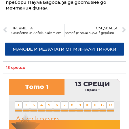
пребори Паула Бадоса, за да достигне до
мечтания финал.
ПРЕДИШНА
СЛЕДВАЩА
Феновете на Левски чакат отговор за бъдещето от Наско Сираков
Ботев (Враца) оцеля в дербито и прати Монтана сред изпадащите
МАЧОВЕ И РЕЗУЛТАТИ ОТ МИНАЛИ ТИРАЖИ
13 срещи
13 СРЕЩИ
Тото 1
Тираж
–
1
2
3
4
5
6
7
8
9
10
11
12
13
Джакпот