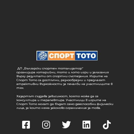
ДП „Български спортен тотализатор“
организира лотарийни, тото и лото игри и залагания
върху резултати от спортни състезания. Игрите на
Спорт Тото са достъпни, разнообразни и предлагат
атрактивни възможности за печалби на участниците в
тях.
Хазартът създава зависимост, която може да се
консултира и терапевтира. Участници в игрите на
Спорт Тото могат да бъдат само дееспособни физически
лица, за които няма законово ограничение за това.