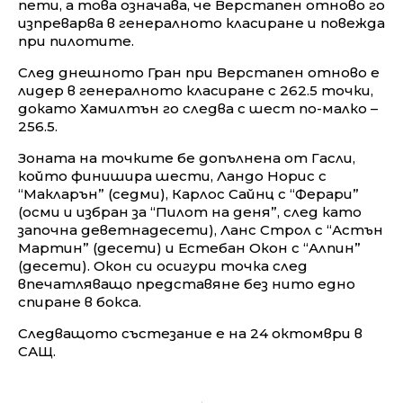
пети, а това означава, че Верстапен отново го
изпреварва в генералното класиране и повежда
при пилотите.
След днешното Гран при Верстапен отново е
лидер в генералното класиране с 262.5 точки,
докато Хамилтън го следва с шест по-малко –
256.5.
Зоната на точките бе допълнена от Гасли,
който финишира шести, Ландо Норис с
“Макларън” (седми), Карлос Сайнц с “Ферари”
(осми и избран за “Пилот на деня”, след като
започна деветнадесети), Ланс Строл с “Астън
Мартин” (десети) и Естебан Окон с “Алпин”
(десети). Окон си осигури точка след
впечатляващо представяне без нито едно
спиране в бокса.
Следващото състезание е на 24 октомври в
САЩ.