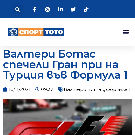
Валтери Ботас
спечели Гран при на
Турция във Формула 1
10/11/2021
09:32
Валтери Ботас
,
формула 1