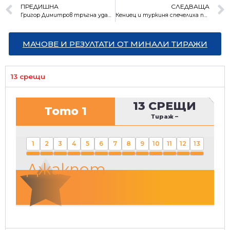
ПРЕДИШНА
СЛЕДВАЩА
Григор Димитров тръгна ударно в Индиън Уелс
Кениец и туркиня спечелиха победите в софийския маратон
МАЧОВЕ И РЕЗУЛТАТИ ОТ МИНАЛИ ТИРАЖИ
13 срещи
13 СРЕЩИ
Тото 1
Тираж
–
1
2
3
4
5
6
7
8
9
10
11
12
13
Джакпот