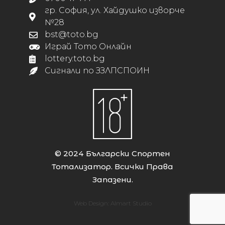
гр. София, ул. Хайдушко изворче
№28
bst@toto.bg
Играй Тото Онлайн
lottery.toto.bg
Сигнали по ЗЗЛПСПОИН
© 2024 Български Спортен
Тотализатор. Всички Права
Запазени.
Web Design:
Almart Studio