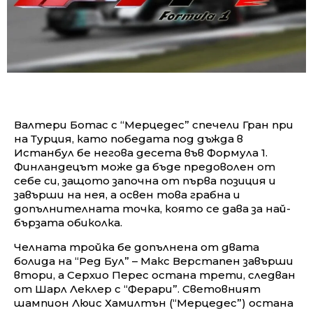
Валтери Ботас с “Мерцедес” спечели Гран при
на Турция, като победата под дъжда в
Истанбул бе негова десета във Формула 1.
Финландецът може да бъде предоволен от
себе си, защото започна от първа позиция и
завърши на нея, а освен това грабна и
допълнителната точка, която се дава за най-
бързата обиколка.
Челната тройка бе допълнена от двата
болида на “Ред Бул” – Макс Верстапен завърши
втори, а Серхио Перес остана трети, следван
от Шарл Леклер с “Ферари”. Световният
шампион Люис Хамилтън (“Мерцедес”) остана