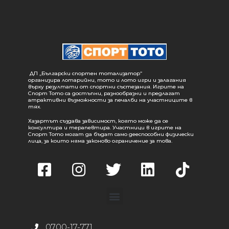
ДП „Български спортен тотализатор“
организира лотарийни, тото и лото игри и залагания
върху резултати от спортни състезания. Игрите на
Спорт Тото са достъпни, разнообразни и предлагат
атрактивни възможности за печалби на участниците в
тях.
Хазартът създава зависимост, която може да се
консултира и терапевтира. Участници в игрите на
Спорт Тото могат да бъдат само дееспособни физически
лица, за които няма законово ограничение за това.
0700-17-771