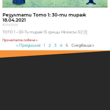
Резултати Тото 1: 30-ти тираж
18.04.2021
19/04/2021
ТОТО 1 – 30-Tи тираж 13 срещи Нюкясъл 3:2 [1]
Прочетете повече »
« Предишна
1
2
3
4
5
Следваща »