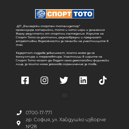
ДП „Български спортен тотализатор“
организира лотарийни, тото и лото игри и залагания
върху резултати от спортни състезания. Игрите на
Спорт Тото са достъпни, разнообразни и предлагат
атрактивни възможности за печалби на участниците в
тях.
Хазартът създава зависимост, която може да се
консултира и терапевтира. Участници в игрите на
Спорт Тото могат да бъдат само дееспособни физически
лица, за които няма законово ограничение за това.
0700-17-771
гр. София, ул. Хайдушко изворче
№28