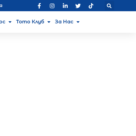
а
юс
Тото Клуб
За Нас