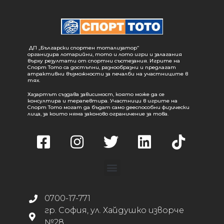
ДП „Български спортен тотализатор“
организира лотарийни, тото и лото игри и залагания
върху резултати от спортни състезания. Игрите на
Спорт Тото са достъпни, разнообразни и предлагат
атрактивни възможности за печалби на участниците в
тях.
Хазартът създава зависимост, която може да се
консултира и терапевтира. Участници в игрите на
Спорт Тото могат да бъдат само дееспособни физически
лица, за които няма законово ограничение за това.
0700-17-771
гр. София, ул. Хайдушко изворче
№28