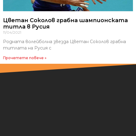
Цветан Соколов грабна шампионската
титла в Русия
11/04/2021
Родната волейболна звезда Цветан Соколов грабна
титлата на Русия с
Прочетете повече »