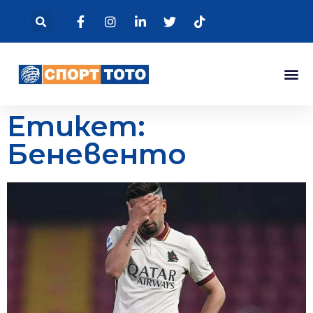
Етикет:
Беневенто