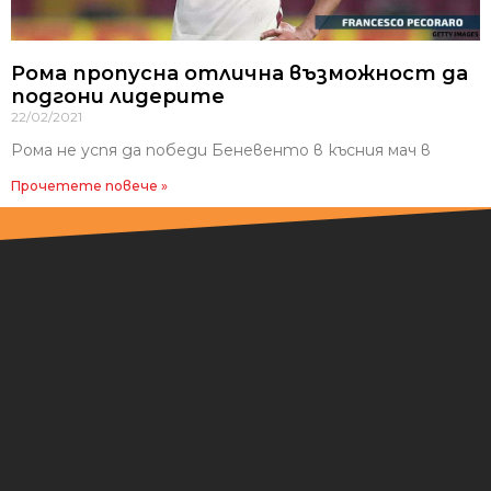
Рома пропусна отлична възможност да
подгони лидерите
22/02/2021
Рома не успя да победи Беневенто в късния мач в
Прочетете повече »