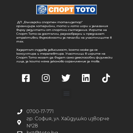
ДП „Български спортен тотализатор“
организира лотарийни, тото и лото игри и залагания
върху резултати от спортни състезания. Игрите на
Спорт Тото са достъпни, разнообразни и предлагат
атрактивни възможности за печалби на участниците в
тях.
Хазартът създава зависимост, която може да се
консултира и терапевтира. Участници в игрите на
Спорт Тото могат да бъдат само дееспособни физически
лица, за които няма законово ограничение за това.
0700-17-771
гр. София, ул. Хайдушко изворче
№28
bst@toto.bg