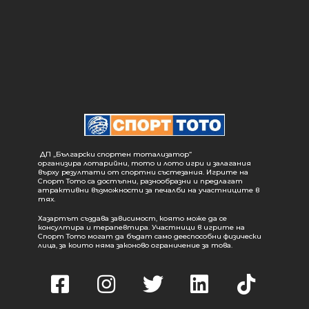
ДП „Български спортен тотализатор“
организира лотарийни, тото и лото игри и залагания
върху резултати от спортни състезания. Игрите на
Спорт Тото са достъпни, разнообразни и предлагат
атрактивни възможности за печалби на участниците в
тях.
Хазартът създава зависимост, която може да се
консултира и терапевтира. Участници в игрите на
Спорт Тото могат да бъдат само дееспособни физически
лица, за които няма законово ограничение за това.