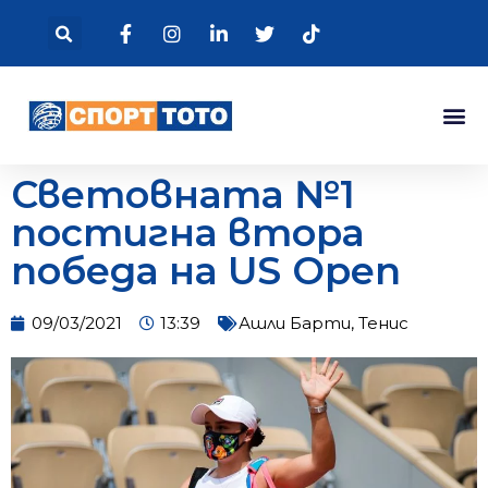
Световната №1
постигна втора
победа на US Open
09/03/2021
13:39
Ашли Барти
,
Тенис