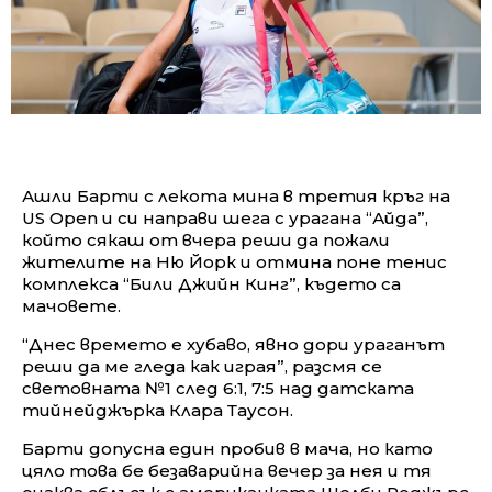
Ашли Барти с лекота мина в третия кръг на
US Open и си направи шега с урагана “Айда”,
който сякаш от вчера реши да пожали
жителите на Ню Йорк и отмина поне тенис
комплекса “Били Джийн Кинг”, където са
мачовете.
“Днес времето е хубаво, явно дори ураганът
реши да ме гледа как играя”, разсмя се
световната №1 след 6:1, 7:5 над датската
тийнейджърка Клара Таусон.
Барти допусна един пробив в мача, но като
цяло това бе безаварийна вечер за нея и тя