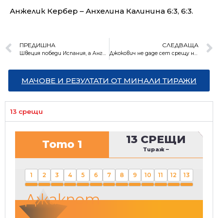
Анжелик Кербер – Анхелина Калинина 6:3, 6:3.
ПРЕДИШНА
СЛЕДВАЩА
Швеция победи Испания, а Англия разгроми Унгария (резултати)
Джокович не даде сет срещу нидерландец
МАЧОВЕ И РЕЗУЛТАТИ ОТ МИНАЛИ ТИРАЖИ
13 срещи
13 СРЕЩИ
Тото 1
Тираж
–
1
2
3
4
5
6
7
8
9
10
11
12
13
Джакпот