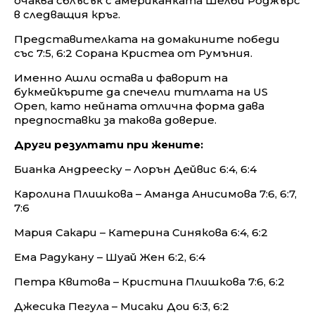
очаква сблъсък с американката Шелби Роджърс
в следващия кръг.
Представителката на домакините победи
със 7:5, 6:2 Сорана Кристеа от Румъния.
Именно Ашли остава и фаворит на
букмейкърите да спечели титлата на US
Open, като нейната отлична форма дава
предпоставки за такова доверие.
Други резултати при жените:
Бианка Андрееску – Лорън Дейвис 6:4, 6:4
Каролина Плишкова – Аманда Анисимова 7:6, 6:7,
7:6
Мария Сакари – Катерина Синякова 6:4, 6:2
Ема Радукану – Шуай Жен 6:2, 6:4
Петра Квитова – Кристина Плишкова 7:6, 6:2
Джесика Пегула – Мисаки Дои 6:3, 6:2