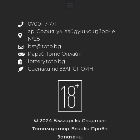
0700-17-771
гр. София, ул. Хайдушко изворче
№28
bst@toto.bg
Играй Тото Онлайн
lottery.toto.bg
Сигнали по ЗЗЛПСПОИН
© 2024 Български Спортен
Тотализатор. Всички Права
Запазени.