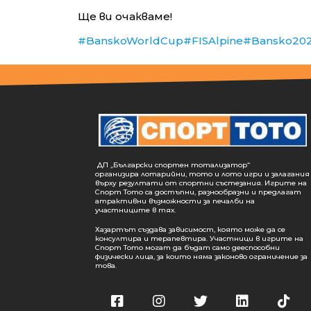
Ще ви очакваме!
#BanskoWorldCup
#FISAlpine
#Bansko20
ДП „Български спортен тотализатор“
организира лотарийни, тото и лото игри и залагания
върху резултати от спортни състезания. Игрите на
Спорт Тото са достъпни, разнообразни и предлагат
атрактивни възможности за печалби на
участниците в тях.
Хазартът създава зависимост, която може да се
консултира и терапевтира. Участници в игрите на
Спорт Тото могат да бъдат само дееспособни
физически лица, за които няма законово ограничение за
това.