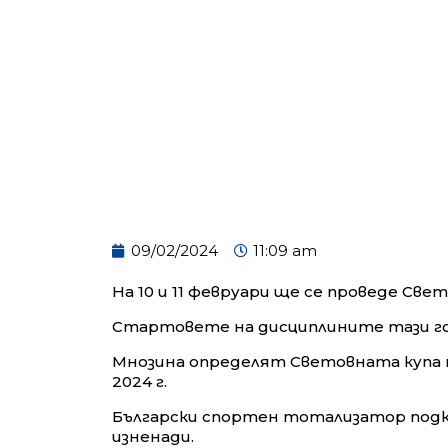
09/02/2024
11:09 am
На 10 и 11 февруари ще се проведе Свет
Стартовете на дисциплините тази го
Мнозина определят Световната купа п
2024 г.
Български спортен тотализатор подк
изненади.