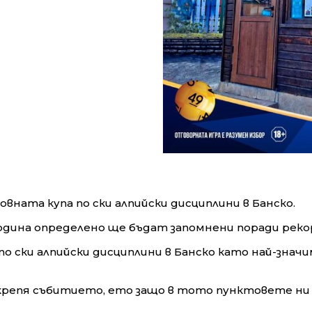
овната купа по ски алпийски дисциплини в Банско.
дина определено ще бъдат запомнени поради реко
о ски алпийски дисциплини в Банско като най-знач
репя събитието, ето защо в тото пунктовете ни в