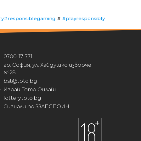
ry
#responsiblegaming
#
#playresponsibly
0700-17-771
гр. София, ул. Хайдушко изворче
№28
bst@toto.bg
Играй Тото Онлайн
lottery.toto.bg
Сигнали по ЗЗЛПСПОИН