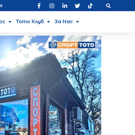
а
юс
Тото Клуб
За Нас