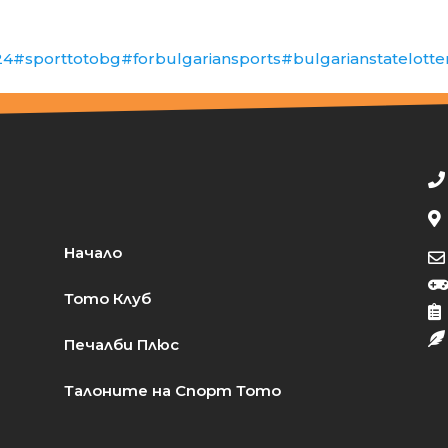
24
#sporttotobg
#forbulgariansports
#bulgarianstatelotte
Начало
Тото Клуб
Печалби Плюс
Талоните на Спорт Тото