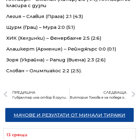
класира с дузпи
Легия – Славия (Прага) 2:1 (4:3)
Щурм (Грац) – Мура 2:0 (5:1)
ХИК (Хелзинки) – Фенербахче 2:5 (2:6)
Алашкерт (Армения) – Рейнджърс 0:0 (0:1)
Зоря (Украйна) – Рапид (Виена) 2:3 (2:6)
Слован – Олимпиакос 2:2 (2:5).
ПРЕДИШНА
СЛЕДВАЩА
Гибралтар има отбор в групите на Лигата на конференциите (Обзор)
Виктория Томова е на победа от основната схема в US Open
МАЧОВЕ И РЕЗУЛТАТИ ОТ МИНАЛИ ТИРАЖИ
13 срещи