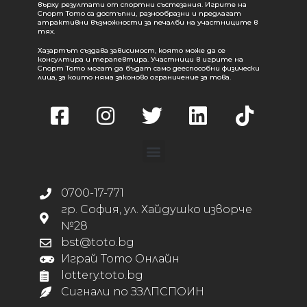
върху резултати от спортни състезания. Игрите на
Спорт Тото са достъпни, разнообразни и предлагат
атрактивни възможности за печалби на участниците в
тях.
Хазартът създава зависимост, която може да се
консултира и терапевтира. Участници в игрите на
Спорт Тото могат да бъдат само дееспособни физически
лица, за които няма законово ограничение за това.
0700-17-771
гр. София, ул. Хайдушко изворче
№28
bst@toto.bg
Играй Тото Онлайн
lottery.toto.bg
Сигнали по ЗЗЛПСПОИН