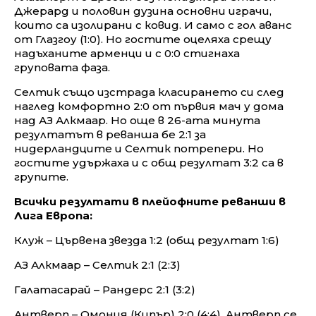
Джерард и половин дузина основни играчи,
които са изолирани с ковид. И само с гол аванс
от Глазгоу (1:0). Но гостите оцеляха срещу
надъханите арменци и с 0:0 стигнаха
груповата фаза.
Селтик също изстрада класирането си след
наглед комфортно 2:0 от първия мач у дома
над АЗ Алкмаар. Но още в 26-ата минута
резултатът в реванша бе 2:1 за
нидерландците и Селтик потрепери. Но
гостите удържаха и с общ резултат 3:2 са в
групите.
Всички резултати в плейофните реванши в
Лига Европа:
Клуж – Цървена звезда 1:2 (общ резултат 1:6)
АЗ Алкмаар – Селтик 2:1 (2:3)
Галатасарай – Рандерс 2:1 (3:2)
Антверп – Омония (Кипър) 2:0 (4:4), Антверп се