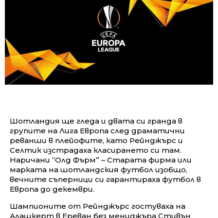
Шотландия ще гледа и двата си гранда в
групите на Лига Европа след драматични
реванши в плейофите, като Рейнджърс и
Селтик изстрадаха класирането си там.
Наричани “Олд Фърм” – Старата фирма или
марката на шотландския футбол изобщо,
вечните съперници си гарантираха футбол в
Европа до декември.
Шампионите от Рейнджърс гостуваха на
Алашкерт в Ереван без мениджъра Стивън