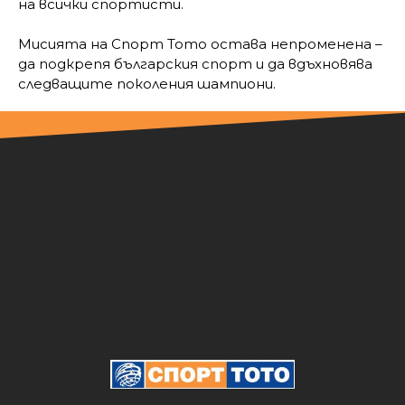
на всички спортисти.
Мисията на Спорт Тото остава непроменена –
да подкрепя българския спорт и да вдъхновява
следващите поколения шампиони.