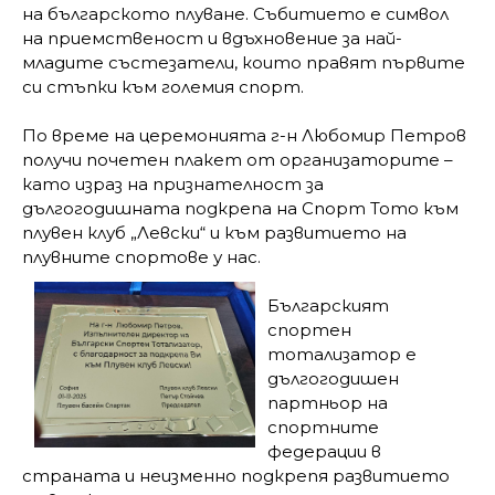
на българското плуване. Събитието е символ
на приемственост и вдъхновение за най-
младите състезатели, които правят първите
си стъпки към големия спорт.
По време на церемонията г-н Любомир Петров
получи почетен плакет от организаторите –
като израз на признателност за
дългогодишната подкрепа на Спорт Тото към
плувен клуб „Левски“ и към развитието на
плувните спортове у нас.
Българският
спортен
тотализатор е
дългогодишен
партньор на
спортните
федерации в
страната и неизменно подкрепя развитието