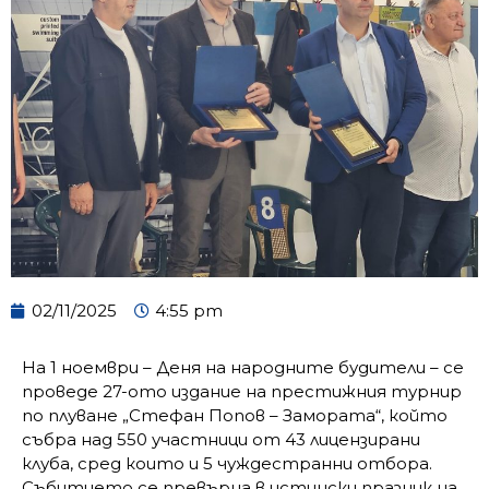
02/11/2025
4:55 pm
На 1 ноември – Деня на народните будители – се
проведе 27-ото издание на престижния турнир
по плуване „Стефан Попов – Замората“, който
събра над 550 участници от 43 лицензирани
клуба, сред които и 5 чуждестранни отбора.
Събитието се превърна в истински празник на