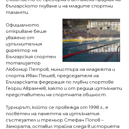
българското плуване и на младите спортни
таланти.
Официалното
откриване беше
уважено от
изпълнителния
директор на
Българския спортен
тотализатор
Любомир Петров, министъра на младежта и
спорта Иван Пешев, председателя на
Българската федерация по плувни спортове
Георги Аврамчев, както и от редица изтъкнати
представители на спортната общност.
Турнирът, който се провежда от 1998 г., е
посветен на паметта на изтъкнатия
състезател и треньор Стефан Попов –
Замората, оставил трайна следа в историята