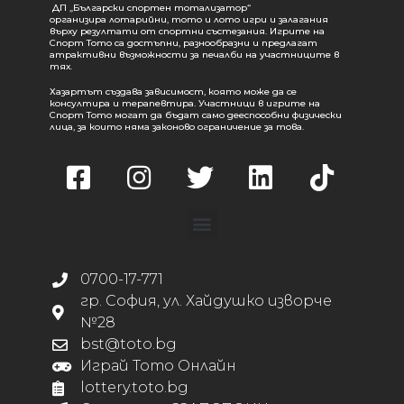
ДП „Български спортен тотализатор“
организира лотарийни, тото и лото игри и залагания
върху резултати от спортни състезания. Игрите на
Спорт Тото са достъпни, разнообразни и предлагат
атрактивни възможности за печалби на участниците в
тях.
Хазартът създава зависимост, която може да се
консултира и терапевтира. Участници в игрите на
Спорт Тото могат да бъдат само дееспособни физически
лица, за които няма законово ограничение за това.
0700-17-771
гр. София, ул. Хайдушко изворче
№28
bst@toto.bg
Играй Тото Онлайн
lottery.toto.bg