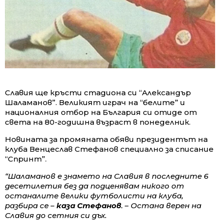
Славия ще кръсти стадиона си “Александър
Шаламанов”. Великият играч на “белите” и
националния отбор на България си отиде от
света на 80-годишна възраст в понеделник.
Новината за промяната обяви президентът на
клуба Венцеслав Стефанов специално за списание
“Спринт”.
“Шаламанов е знамето на Славия в последните 6
десетилетия без да подценявам никого от
останалите велики футболисти на клуба,
разбира се –
каза Стефанов
. – Остана верен на
Славия до сетния си дъх.