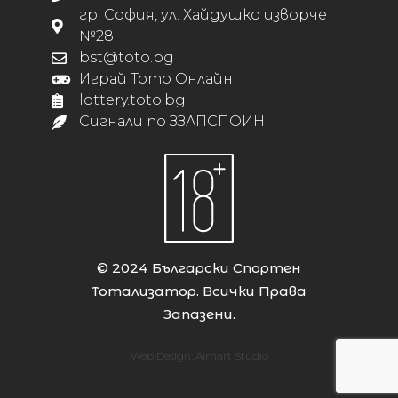
гр. София, ул. Хайдушко изворче
№28
bst@toto.bg
Играй Тото Онлайн
lottery.toto.bg
Сигнали по ЗЗЛПСПОИН
© 2024 Български Спортен
Тотализатор. Всички Права
Запазени.
Web Design:
Almart Studio