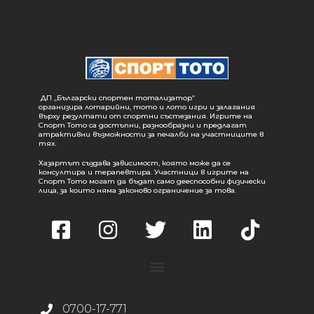
ДП „Български спортен тотализатор“
организира лотарийни, тото и лото игри и залагания
върху резултати от спортни състезания. Игрите на
Спорт Тото са достъпни, разнообразни и предлагат
атрактивни възможности за печалби на участниците в
тях.
Хазартът създава зависимост, която може да се
консултира и терапевтира. Участници в игрите на
Спорт Тото могат да бъдат само дееспособни физически
лица, за които няма законово ограничение за това.
0700-17-771