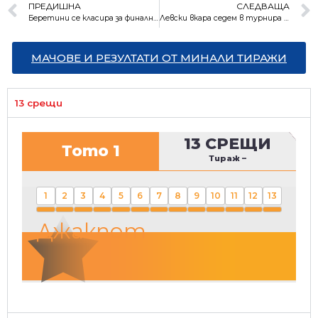
ПРЕДИШНА
СЛЕДВАЩА
Беретини се класира за финалния турнир в Лондон
Левски вкара седем в турнира за Купата на България
МАЧОВЕ И РЕЗУЛТАТИ ОТ МИНАЛИ ТИРАЖИ
13 срещи
13 СРЕЩИ
Тото 1
Тираж
–
1
2
3
4
5
6
7
8
9
10
11
12
13
Джакпот