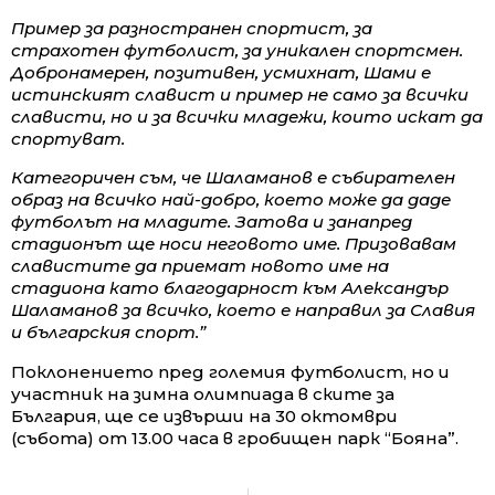
Пример за разностранен спортист, за
страхотен футболист, за уникален спортсмен.
Добронамерен, позитивен, усмихнат, Шами е
истинският славист и пример не само за всички
слависти, но и за всички младежи, които искат да
спортуват.
Категоричен съм, че Шаламанов е събирателен
образ на всичко най-добро, което може да даде
футболът на младите. Затова и занапред
стадионът ще носи неговото име. Призовавам
славистите да приемат новото име на
стадиона като благодарност към Александър
Шаламанов за всичко, което е направил за Славия
и българския спорт.”
Поклонението пред големия футболист, но и
участник на зимна олимпиада в ските за
България, ще се извърши на 30 октомври
(събота) от 13.00 часа в гробищен парк “Бояна”.