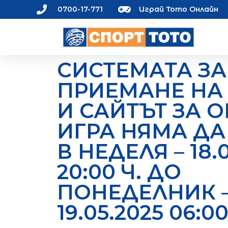
0700-17-771
Играй Тото Онлайн
СИСТЕМАТА ЗА
ПРИЕМАНЕ НА
И САЙТЪТ ЗА 
ИГРА НЯМА ДА
В НЕДЕЛЯ – 18.
20:00 Ч. ДО
ПОНЕДЕЛНИК 
19.05.2025 06:00