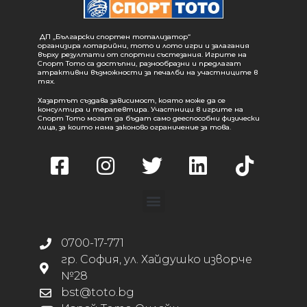
ДП „Български спортен тотализатор“
организира лотарийни, тото и лото игри и залагания
върху резултати от спортни състезания. Игрите на
Спорт Тото са достъпни, разнообразни и предлагат
атрактивни възможности за печалби на участниците в
тях.
Хазартът създава зависимост, която може да се
консултира и терапевтира. Участници в игрите на
Спорт Тото могат да бъдат само дееспособни физически
лица, за които няма законово ограничение за това.
0700-17-771
гр. София, ул. Хайдушко изворче
№28
bst@toto.bg