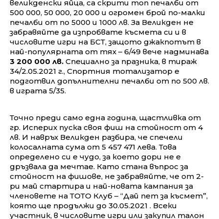
великденски яйца, са скрити топ печалби от
500 000, 50 000, 20 000 и огромен брой по-малки
печалби от по 5000 и 1000 лв. За Великден не
забравяйте да изпробвате късмета си и в
числовите игри на БСТ, защото джакпотът в
най-популярната от тях – 6/49 вече надминава
3 200 000 лв.
Специално за празника, в тираж
34/2.05.2021 г., Спортния тотализатор е
подготвил допълнителни печалби от по 500 лв.
в играта 5/35.
Точно преди само една година, щастливка от
гр. Исперих пуска своя фиш на стойност от 4
лв. И навръх Великден разбира, че спечели
колосалната сума от 5 457 471 лева. Това
определено си е чудо, за което дори не е
дръзвала да мечтае. Като стана въпрос за
стойност на фишове, не забравяйте, че от 2-
ри май стартира и най-новата кампания за
членовете на ТОТО Клуб – “Дай пет за късмет”,
която ще продължи до 30.05.2021 . Всеки
участник, в числовите игри или закупил талон