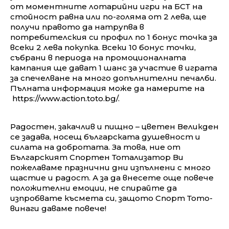
от моментните лотарийни игри на БСТ на
стойност равна или по-голяма от 2 лева, ще
получи правото да натрупва в
потребителския си профил по 1 бонус точка за
всеки 2 лева покупка. Всеки 10 бонус точки,
събрани в периода на промоционалната
кампания ще дават 1 шанс за участие в играта
за спечелване на много допълнителни печалби.
Пълната информация може да намерите на
https://www.action.toto.bg/.
Радостен, закачлив и пищно – цветен Великден
се задава, носещ българската душевност и
силата на добротата. За това, ние от
Българският Спортен Тотализатор Ви
пожелаваме празнични дни изпълнени с много
щастие и радост. А за да внесете още повече
положителни емоции, не спирайте да
изпробвате късмета си, защото Спорт Тото-
винаги даваме повече!