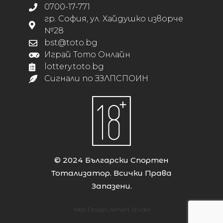
0700-17-771
гр. София, ул. Хайдушко изворче
№28
bst@toto.bg
Играй Тото Онлайн
lottery.toto.bg
Сигнали по ЗЗЛПСПОИН
© 2024 Български Спортен
Тотализатор. Всички Права
Запазени.
Web Design:
Almart Studio