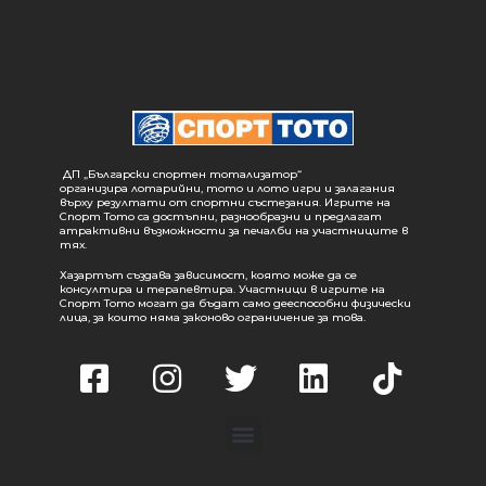
ДП „Български спортен тотализатор“
организира лотарийни, тото и лото игри и залагания
върху резултати от спортни състезания. Игрите на
Спорт Тото са достъпни, разнообразни и предлагат
атрактивни възможности за печалби на участниците в
тях.
Хазартът създава зависимост, която може да се
консултира и терапевтира. Участници в игрите на
Спорт Тото могат да бъдат само дееспособни физически
лица, за които няма законово ограничение за това.