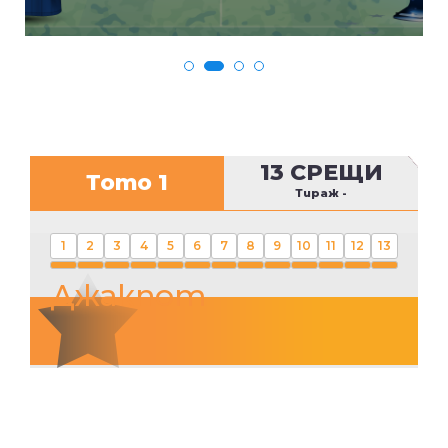
13 СРЕЩИ
Тото 1
Тираж
-
1
2
3
4
5
6
7
8
9
10
11
12
13
Джакпот