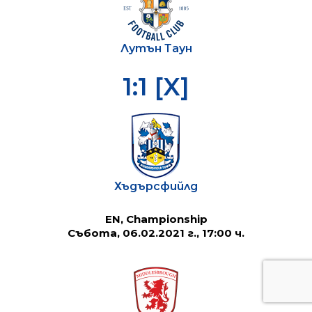
Лутън Таун
1:1 [X]
Хъдърсфийлд
EN, Championship
Събота, 06.02.2021 г., 17:00 ч.