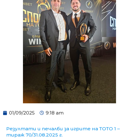
01/09/2025
9:18 am
Резултати и печалби за игрите на ТОТО 1 –
тираж 70/31.08.2025 г.