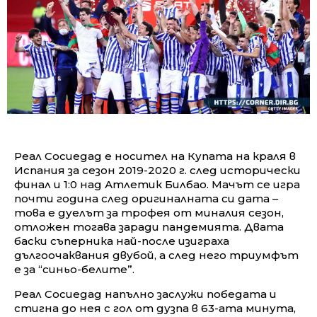
Реал Сосиедад е носител на Купата на краля в
Испания за сезон 2019-2020 г. след исторически
финал и 1:0 над Атлетик Билбао. Мачът се игра
почти година след оригиналната си дата –
това е дуелът за трофея от миналия сезон,
отложен тогава заради пандемията. Двата
баски съперника най-после изиграха
дългоочаквания двубой, а след него триумфът
е за “синьо-белите”.
Реал Сосиедад напълно заслужи победата и
стигна до нея с гол от дузпа в 63-ата минута,