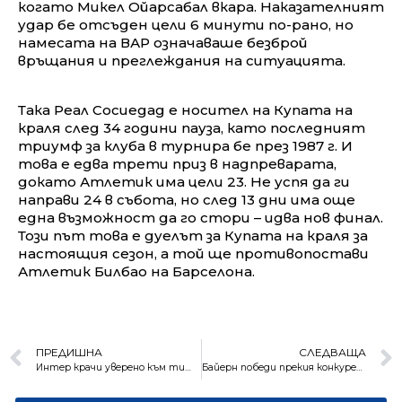
когато Микел Ойарсабал вкара. Наказателният
удар бе отсъден цели 6 минути по-рано, но
намесата на ВАР означаваше безброй
връщания и преглеждания на ситуацията.
Така Реал Сосиедад е носител на Купата на
краля след 34 години пауза, като последният
триумф за клуба в турнира бе през 1987 г. И
това е едва трети приз в надпреварата,
докато Атлетик има цели 23. Не успя да ги
направи 24 в събота, но след 13 дни има още
една възможност да го стори – идва нов финал.
Този път това е дуелът за Купата на краля за
настоящия сезон, а той ще противопостави
Атлетик Билбао на Барселона.
ПРЕДИШНА
СЛЕДВАЩА
Интер крачи уверено към титлата с 20-ия гол на Лукаку
Байерн победи прекия конкурент и вече вижда девета поредна титла