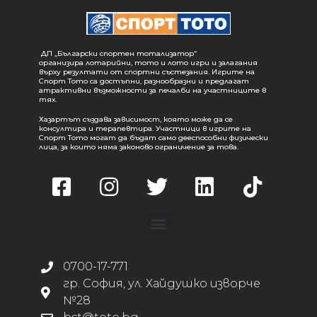
ДП „Български спортен тотализатор“
организира лотарийни, тото и лото игри и залагания
върху резултати от спортни състезания. Игрите на
Спорт Тото са достъпни, разнообразни и предлагат
атрактивни възможности за печалби на участниците в
тях.
Хазартът създава зависимост, която може да се
консултира и терапевтира. Участници в игрите на
Спорт Тото могат да бъдат само дееспособни физически
лица, за които няма законово ограничение за това.
0700-17-771
гр. София, ул. Хайдушко изворче
№28