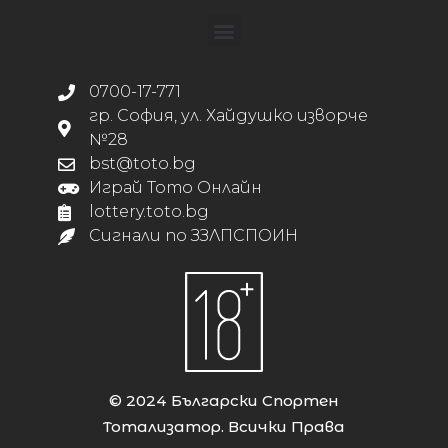
0700-17-771
гр. София, ул. Хайдушко изворче
№28
bst@toto.bg
Играй Тото Онлайн
lottery.toto.bg
Сигнали по ЗЗЛПСПОИН
© 2024 Български Спортен
Тотализатор. Всички Права