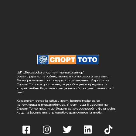
ДП „Български спортен тотализатор“
организира лотарийни, тото и лото игри и залагания
върху резултати от спортни състезания. Игрите на
Спорт Тото са достъпни, разнообразни и предлагат
атрактивни възможности за печалби на участниците в
тях.
Хазартът създава зависимост, която може да се
консултира и терапевтира. Участници в игрите на
Спорт Тото могат да бъдат само дееспособни физически
лица, за които няма законово ограничение за това.