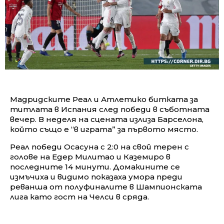
Мадридските Реал и Атлетико битката за
титлата в Испания след победи в съботната
вечер. В неделя на сцената излиза Барселона,
който също е “в играта” за първото място.
Реал победи Осасуна с 2:0 на свой терен с
голове на Едер Милитао и Каземиро в
последните 14 минути. Домакините се
измъчиха и видимо показаха умора преди
реванша от полуфиналите в Шампионската
лига като гост на Челси в сряда.