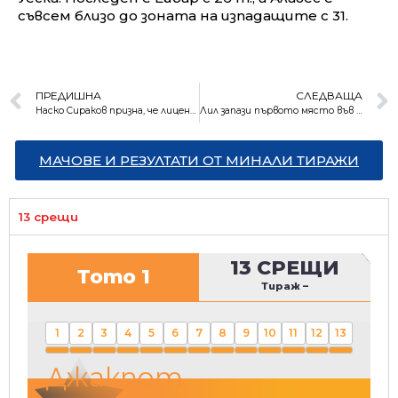
съвсем близо до зоната на изпадащите с 31.
ПРЕДИШНА
СЛЕДВАЩА
Наско Сираков призна, че лицензът на “Левски” е застрашен
Лил запази първото място във Франция три кръга преди края
МАЧОВЕ И РЕЗУЛТАТИ ОТ МИНАЛИ ТИРАЖИ
13 срещи
13 СРЕЩИ
Тото 1
Тираж
–
1
2
3
4
5
6
7
8
9
10
11
12
13
Джакпот