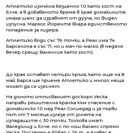
Атлетико измъкна безценно 1:0 като гост на
Елче, а в добавеното време в края домакините
имаха шанс да изравнят от дузпа, но Фидел
изпусна. Маркос Йоренте вкара единственото
попадение за лидера.
Атлетико води със 76 точки, а Реал има 74.
Барселона е със 71, но и мач по-малко (в неделя
вечер срещу Валенсия като гост).
До края остават четири кръга, като още на 8
май Барса ще приеме Атлетико и много неща
могат да се изяснят.
На дъното отписваният доскоро Уеска
направи решителна крачка към спасение с
домакинско 1:0 над Реал Сосиедад и за първи
път от 7 месеца излезе от зоната на
изпадащите с 30 точки. Толкова имат
Валядолид и Елче, но с по-лош баланс спрямо
Уеска. Последен е Ейбар с 26 т., а Алавес е