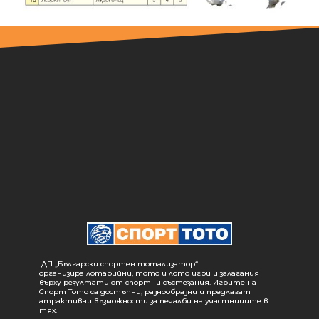
ДП „Български спортен тотализатор“
организира лотарийни, тото и лото игри и залагания
върху резултати от спортни състезания. Игрите на
Спорт Тото са достъпни, разнообразни и предлагат
атрактивни възможности за печалби на участниците в
тях.