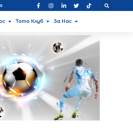
а
юс
Тото Клуб
За Нас