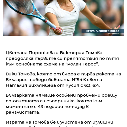
Цветана Пиронкова и Виктория Томова
преодоляха първите си препятствия по пътя
към основната схема на “Ролан Гарос”.
Вики Томова, която от вчера е първа ракета на
България, победи бившата №54 в света
Наталия Вихлянцева от Русия с 6:3, 6:4.
Българката нямаше особени проблеми срещу
по-опитната си съперничка, която към
момента е с 43 позиции по-назад в
ранглистата.
Играта на Томова бе изчистена от излишни