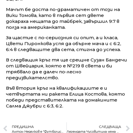
Мачът бе доста по-драматичен от този на
Вики Томова, като в първия сет двете
докараха нещата до тайбрек, завършил 9:7 в
полза на американката.
За щастие с по-сериозния си опит, а и класа,
Цвети Пиронкова успя да обърне мача и с 6:2,
6:4 в следващите два сета, стигна до успеха.
В следващия кръг тя ще срещне Сузан Бандечи
от Швейцария, която е №219 в света и би
трябвало да е далеч по-лесно
предизвикателство.
Във втория кръг на квалификациите е и
четвъртата ни ракета Елица Костова, която
победи представителката на домакините
Салма Джубри с 6:3, 6:2.
ПРЕДИШНА
СЛЕДВАЩА
Антон Недялков е “Футболист на футболистите”
Легендата Чусовитина няма търпение да покаже уменията си във Варна