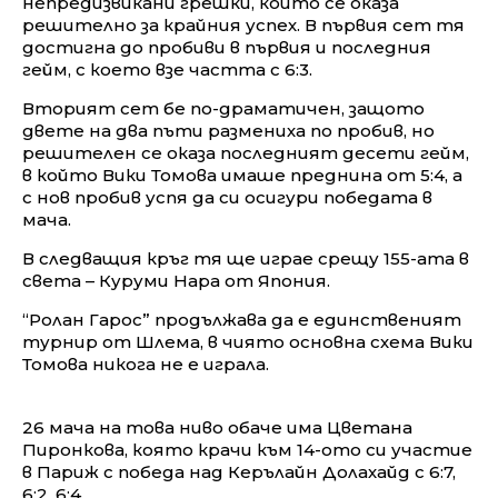
непредизвикани грешки, които се оказа
решително за крайния успех. В първия сет тя
достигна до пробиви в първия и последния
гейм, с което взе частта с 6:3.
Вторият сет бе по-драматичен, защото
двете на два пъти размениха по пробив, но
решителен се оказа последният десети гейм,
в който Вики Томова имаше преднина от 5:4, а
с нов пробив успя да си осигури победата в
мача.
В следващия кръг тя ще играе срещу 155-ата в
света – Куруми Нара от Япония.
“Ролан Гарос” продължава да е единственият
турнир от Шлема, в чиято основна схема Вики
Томова никога не е играла.
26 мача на това ниво обаче има Цветана
Пиронкова, която крачи към 14-ото си участие
в Париж с победа над Керълайн Долахайд с 6:7,
6:2, 6:4.