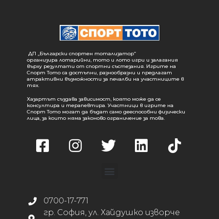
ДП „Български спортен тотализатор“
организира лотарийни, тото и лото игри и залагания
върху резултати от спортни състезания. Игрите на
Спорт Тото са достъпни, разнообразни и предлагат
атрактивни възможности за печалби на участниците в
тях.
Хазартът създава зависимост, която може да се
консултира и терапевтира. Участници в игрите на
Спорт Тото могат да бъдат само дееспособни физически
лица, за които няма законово ограничение за това.
0700-17-771
гр. София, ул. Хайдушко изворче