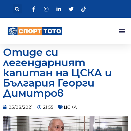
Отиде си
легендарният
капитан на ЦСКА и
България Георги
Димитров
05/08/2021
21:55
ЦСКА