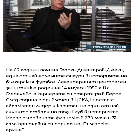
На 62 години почина Георги Димитров-Джеки,
една от най-големите фигури в историята на
българския футбол. Легендарният централен
защитник е роден на 14 януари 1959 г. в с.
Гледачево, а кариерата си стартира в Берое.
След година е привлечен в ЦСКА, където е
абсолютен лидер и капитан на един от най-
силните отбори на този клуб в историята.
Играе с червената фланелка в 270 мача и 31
гола при първия си период на “Българска
армия”.