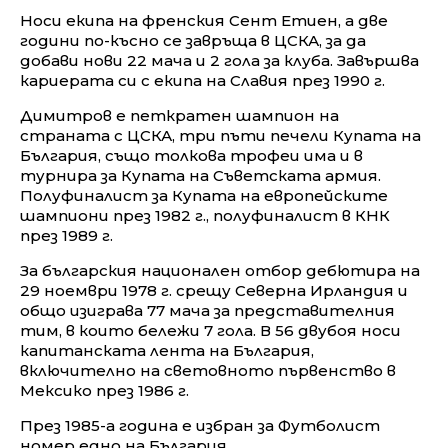
Носи екипа на френския Сент Етиен, а две
години по-късно се завръща в ЦСКА, за да
добави нови 22 мача и 2 гола за клуба. Завършва
кариерата си с екипа на Славия през 1990 г.
Димитров е петкратен шампион на
страната с ЦСКА, три пъти печели Купата на
България, също толкова трофеи има и в
турнира за Купата на Съветската армия.
Полуфиналист за Купата на европейските
шампиони през 1982 г., полуфиналист в КНК
през 1989 г.
За българския национален отбор дебютира на
29 ноември 1978 г. срещу Северна Ирландия и
общо изиграва 77 мача за представителния
тим, в които бележи 7 гола. В 56 двубоя носи
капитанската лента на България,
включително на световното първенство в
Мексико през 1986 г.
През 1985-а година е избран за Футболист
номер едно на България.