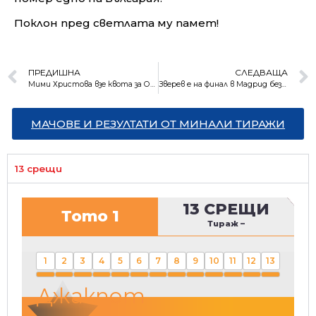
Поклон пред светлата му памет!
ПРЕДИШНА
СЛЕДВАЩА
Мими Христова взе квота за Олимпиадата
Зверев е на финал в Мадрид без загубен сет
МАЧОВЕ И РЕЗУЛТАТИ ОТ МИНАЛИ ТИРАЖИ
13 срещи
13 СРЕЩИ
Тото 1
Тираж
–
1
2
3
4
5
6
7
8
9
10
11
12
13
Джакпот