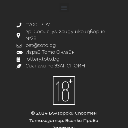
0700-17-771
гр. София, ул. Хайдушко изворче
№28
bst@toto.bg
Играй Тото Онлайн
lottery.toto.bg
Сигнали по ЗЗЛПСПОИН
© 2024 Български Спортен
Тотализатор. Всички Права
Запазени.