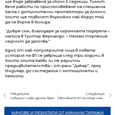
ще бъде забравена за около 5 седмици. Тимът
вече работи по приспосовябане на специална
каска с допълнителни протектори за Алонсо,
които ще позволят възможно най-бързо той
да се върне в болида.
“Добре съм, благодаря за огромната подкрепа –
написа в Туитър Фернандо. – Нямам търпение
сезонът да започва.”
Едно от най-популярните лица в новата
история на Ф1 се завръща след три години, в
които опита какви ли не различни
предизвикателства – от рали “Дакар”, през
Индикар, до състезания с мотоциклети и
камиони.
ПРЕДИШНА
СЛЕДВАЩА
Ливърпул с нова издънка, вратарят пак виновен
Световната №1 не показа никакви колебания за нова победа
МАЧОВЕ И РЕЗУЛТАТИ ОТ МИНАЛИ ТИРАЖИ