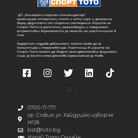
ДП „Български спортен тотализатор“
организира лотарийни, тото и лото игри и залагания
върху резултати от спортни състезания. Игрите на
Спорт Тото са достъпни, разнообразни и предлагат
атрактивни възможности за печалби на участниците в
тях.
Хазартът създава зависимост, която може да се
консултира и терапевтира. Участници в игрите на
Спорт Тото могат да бъдат само дееспособни физически
лица, за които няма законово ограничение за това.
0700-17-771
гр. София, ул. Хайдушко изворче
№28
bst@toto.bg
Играй Тото Онлайн