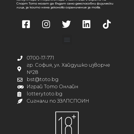
Спорт Тото могат да бъдат само дееспособни физически
лица, за които няма законово ограничение за това.
0700-17-771
гр. София, ул. Хайдушко изворче
№28
bst@toto.bg
Играй Тото Онлайн
lottery.toto.bg
Сигнали по ЗЗЛПСПОИН