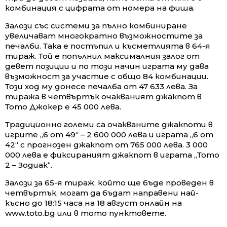
комбинация с цифрата от номера на фиша.
Залози със системи за пълно комбиниране
увеличават многократно възможностите за
печалби. Така е постъпил и късметлията в 64-я
тираж. Той е попълнил максималния залог от
девет позиции и по този начин играта му дава
възможност за участие с общо 84 комбинации.
Този ход му донесе печалба от 47 633 лева. За
тиража в четвъртък очакваният джакпот в
Тото Джокер е 45 000 лева.
Традиционно големи са очакваните джакпоти в
игрите „6 от 49“ – 2 600 000 лева и играта „6 от
42“ с прогнозен джакпот от 765 000 лева. 3 000
000 лева е фиксираният джакпот в играта „Тото
2 – Зодиак“.
Залози за 65-я тираж, който ще бъде проведен в
четвъртък, могат да бъдат направени най-
късно до 18:15 часа на 18 август онлайн на
www.toto.bg или в тото пунктовете.