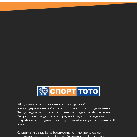
ДП „Български спортен тотализатор“
организира лотарийни, тото и лото игри и залагания
върху резултати от спортни състезания. Игрите на
Спорт Тото са достъпни, разнообразни и предлагат
атрактивни възможности за печалби на участниците в
тях.
Хазартът създава зависимост, която може да се
консултира и терапевтира. Участници в игрите на