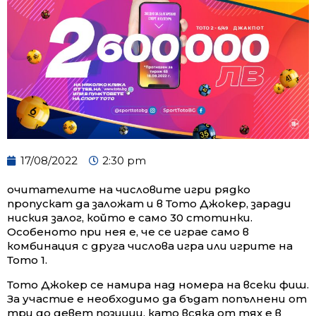
17/08/2022
2:30 pm
очитателите на числовите игри рядко
пропускат да заложат и в Тото Джокер, заради
ниския залог, който е само 30 стотинки.
Особеното при нея е, че се играе само в
комбинация с друга числова игра или игрите на
Тото 1.
Тото Джокер се намира над номера на всеки фиш.
За участие е необходимо да бъдат попълнени от
три до девет позиции, като всяка от тях е в