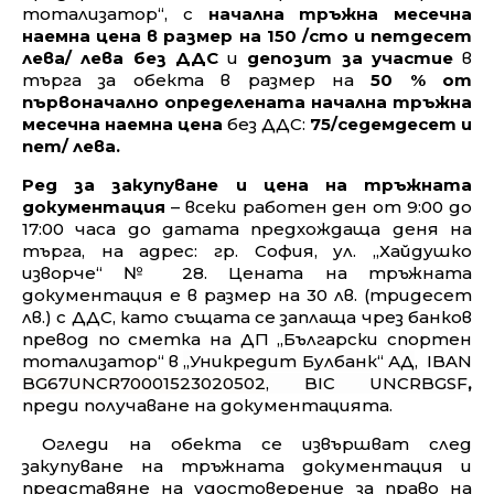
предприятие „Български спортен
тотализатор“, с
начална тръжна месечна
наемна цена в размер на 150 /сто и петдесет
лева/ лева без ДДС
и
депозит за участие
в
търга за обекта в размер на
50 % от
първоначално определената начална тръжна
месечна наемна цена
без ДДС:
75/седемдесет и
пет/ лева.
Ред за закупуване и цена на тръжната
документация
–
всеки работен ден от 9:00 до
17:00 часа до датата предхождаща деня на
търга, на адрес: гр. София, ул. „Хайдушко
изворче“ № 28. Цената на тръжната
документация е в размер на 30 лв. (тридесет
лв.) с ДДС, като същата се заплаща чрез банков
превод по сметка на
ДП „Български спортен
тотализатор“ в
„Уникредит Булбанк“ АД
,
IBAN
BG67UNCR70001523020502
, BIC UNCRBGSF
,
преди получаване на документацията.
Огледи на обекта се извършват след
закупуване
на тръжната документация и