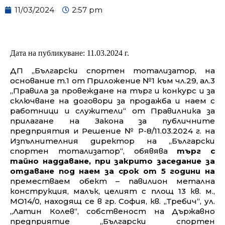
11/03/2024
2:57 pm
Дата на публикуване: 11
.03
.
2024
г.
ДП „Български спортен тотализатор
,
на
основание
т.1 от Приложение №1 към чл.29, ал.3
„Правила за провеждане на търг и конкурс и за
сключване на договори за продажба и наем с
работници и служители“ от Правилника за
прилагане на Закона за публичните
предприятия
и
Решение № Р-8/11.03.2024 г. на
Изпълнителния директор на „Български
спортен тотализатор“, обявява
търг с
тайно наддаване, при закрито заседание за
отдаване под наем за срок от
5
години
на
преместваем обект – павилион метална
конструкция, малък, целият с площ 13 кв. м.,
МО14/0, находящ се в гр. София, кв. „Требич“, ул.
„Латин Колев“, собственост на Държавно