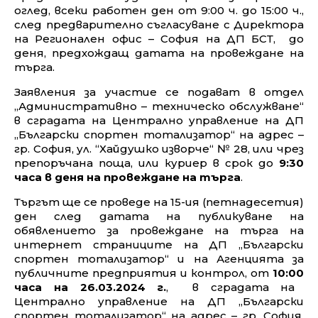
представяне на удостоверение за право на
оглед,
всеки
работен ден
от 9:00 ч. до 15:00 ч.,
след предварително съгласуване с Директора
на Регионален офис – София на ДП БСТ,
до
деня, предхождащ датата на провеждане на
търга.
Заявления за участие се подават
в отдел
„Административно – техническо обслужване“
в сградата на
Централно управление на ДП
„Български спортен тотализатор“ на адрес –
гр. София, ул. “Хайдушко изворче“ № 28, или чрез
препоръчана поща, или куриер
в срок
до
9:30
часа в деня на провеждане на търга
.
Търгът ще се проведе на 15-ия (петнадесетия)
ден след датата на публикуване на
обявлението за провеждане на търга на
интернет страниците на ДП „Български
спортен тотализатор“
и на Агенцията за
публичните предприятия и контрол
, от
10:00
часа на 26.03.2024 г.
,
в сградата на
Централно управление на ДП „Български