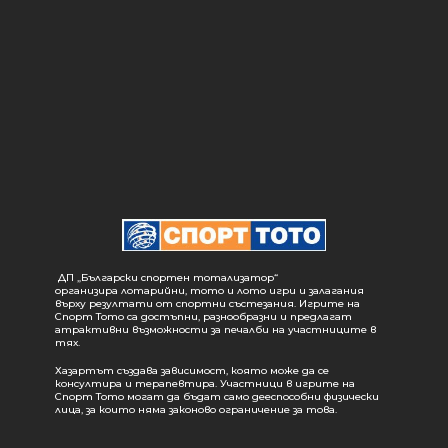
ДП „Български спортен тотализатор“
организира лотарийни, тото и лото игри и залагания
върху резултати от спортни състезания. Игрите на
Спорт Тото са достъпни, разнообразни и предлагат
атрактивни възможности за печалби на участниците в
тях.
Хазартът създава зависимост, която може да се
консултира и терапевтира. Участници в игрите на
Спорт Тото могат да бъдат само дееспособни физически
лица, за които няма законово ограничение за това.