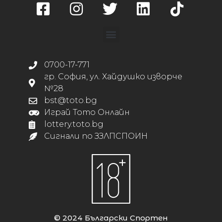
0700-17-771
гр. София, ул. Хайдушко изворче
№28
bst@toto.bg
Играй Тото Онлайн
lottery.toto.bg
Сигнали по ЗЗЛПСПОИН
© 2024 Български Спортен