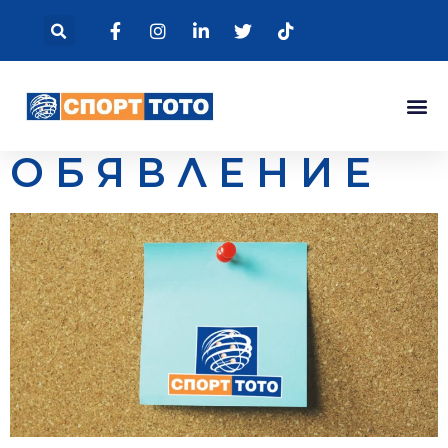
О Б Я В Л Е Н И Е