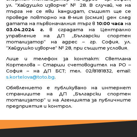
спортен тотализатор“ на адрес – гр. София,
ул. “Хайдушко изворче“ № 28.
В
случай, че на
търга не се яви кандидат, същият ще се
проведе повторно на 8-мия (осмия) ден след
датата на първоначалния търг в
10:00 часа
на
03.04.2024 г.
в сградата на
Централно
управление на ДП „Български спортен
тотализатор“ на адрес – гр. София, ул.
“Хайдушко изворче“ № 28
,
при същите условия.
Лице и телефон за контакт: Светлана
Кортелова – Старши счетоводител на РО –
София – на ДП БСТ;
тел. 02/8181832, email:
s.kortelova@toto.bg
.
Обявлението е публикувано на
интернет
страниците на ДП „Български спортен
тотализатор“
и на Агенцията за публичните
предприятия и контрол.