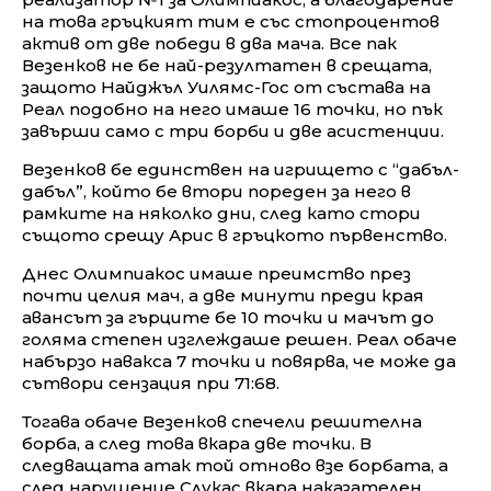
на това гръцкият тим е със стопроцентов
актив от две победи в два мача. Все пак
Везенков не бе най-резултатен в срещата,
защото Найджъл Уилямс-Гос от състава на
Реал подобно на него имаше 16 точки, но пък
завърши само с три борби и две асистенции.
Везенков бе единствен на игрището с “дабъл-
дабъл”, който бе втори пореден за него в
рамките на няколко дни, след като стори
същото срещу Арис в гръцкото първенство.
Днес Олимпиакос имаше преимство през
почти целия мач, а две минути преди края
авансът за гърците бе 10 точки и мачът до
голяма степен изглеждаше решен. Реал обаче
набързо навакса 7 точки и повярва, че може да
сътвори сензация при 71:68.
Тогава обаче Везенков спечели решителна
борба, а след това вкара две точки. В
следващата атак той отново взе борбата, а
след нарушение Слукас вкара наказателен