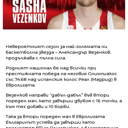
Невероятният сезон за най-голямата ни
баскетболна звезда – Александър Везенков,
продължава с пълна сила.
Родният национал бе над всички при
престижната победа на неговия Олимпиакос
със 74:68 над испанския колос Реал (Мадрид) в
Евролигата.
Везенков направи “дабъл-дабъл” във втори
пореден мач, като завърши двубоя с 16 точки, а
към тях добави и 10 борби.
Така за втори пореден мач в Евролигата
българинът успява да завърши като
реализатор №1 за Олимпиакос, а благодарение