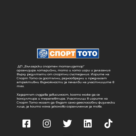
ДП „Български спортен тотализатор“
организира лотарийни, тото и лото игри и залагания
върху резултати от спортни състезания. Игрите на
Спорт Тото са достъпни, разнообразни и предлагат
атрактивни възможности за печалби на участниците в
тях.
Хазартът създава зависимост, която може да се
консултира и терапевтира. Участници в игрите на
Спорт Тото могат да бъдат само дееспособни физически
лица, за които няма законово ограничение за това.