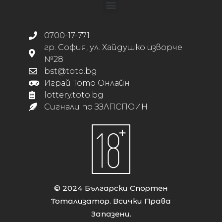
0700-17-771
гр. София, ул. Хайдушко изворче
№28
bst@toto.bg
Играй Тото Онлайн
lottery.toto.bg
Сигнали по ЗЗЛПСПОИН
© 2024 Български Спортен
Тотализатор. Всички Права
Запазени.