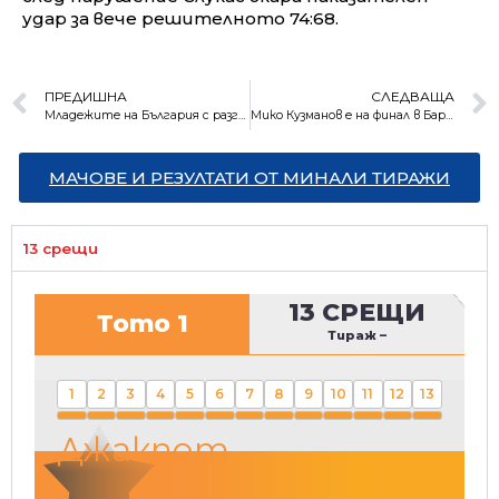
удар за вече решителното 74:68.
ПРЕДИШНА
СЛЕДВАЩА
Младежите на България с разгромна победа над Гибралтар
Мико Кузманов е на финал в Барселона
МАЧОВЕ И РЕЗУЛТАТИ ОТ МИНАЛИ ТИРАЖИ
13 срещи
13 СРЕЩИ
Тото 1
Тираж
–
1
2
3
4
5
6
7
8
9
10
11
12
13
Джакпот