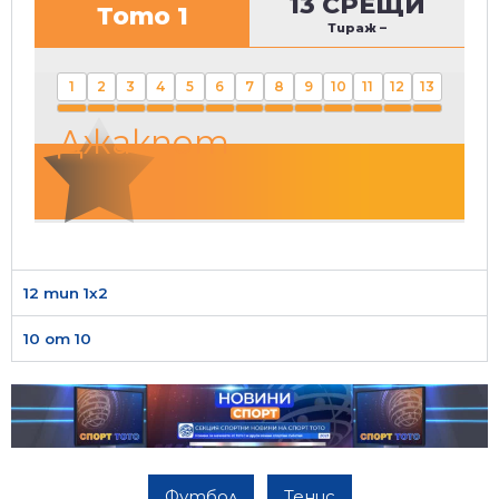
13 СРЕЩИ
Тото 1
Тираж
–
1
2
3
4
5
6
7
8
9
10
11
12
13
Джакпот
12 тип 1х2
10 от 10
Футбол
Тенис