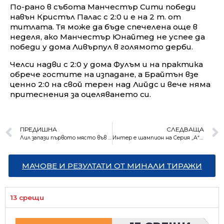
По-рано в събота Манчестър Сити победи
навън Кристъл Палас с 2:0 и е на 2 т. от
титлата. Тя може да бъде спечелена още в
неделя, ако Манчестър Юнайтед не успее да
победи у дома Ливърпул в голямото дерби.
Челси надви с 2:0 у дома Фулъм и на практика
обрече гостите на изпадане, а Брайтън взе
ценно 2:0 на свой терен над Лийдс и вече няма
притеснения за оцеляването си.
ПРЕДИШНА
СЛЕДВАЩА
Лил запази първото място във Франция три кръга преди края
Интер е шампион на Серия „А“ за 19-и път
МАЧОВЕ И РЕЗУЛТАТИ ОТ МИНАЛИ ТИРАЖИ
13 срещи