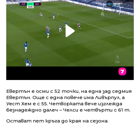
Евертън е осми с 52 точки, на една зад седмия
Евертън. Още с една повече има Ливърпул, а
Уест Хем е с 55. Четворката вече изглежда
безнадеждно далеч – Челси е четвърти с 61 т.
Остават пет кръга до края на сезона.