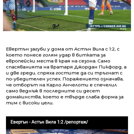
Евертън загуби у дома от Астън Вила с 1:2, с
което понесе голям удар в битката за
европейски места в края на сезона. Само
спасяванията на вратаря Джордан Пикфорд, а
и две греди, спряха гостите да си тръгнат с
по-убедителен успех. Поражението означава,
че отборът на Карло Анчелоти е спечелил
само веднъж в последните си десет
домакинства, което е твърде слаба форма за
тим с високи цели.