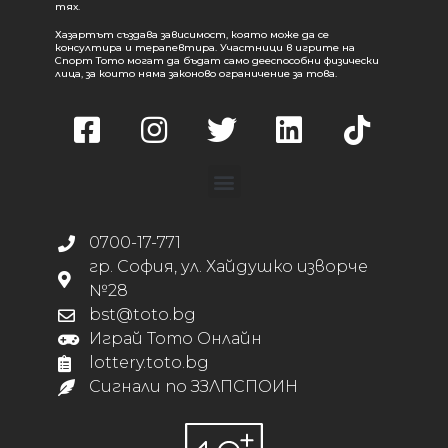
тях.
Хазартът създава зависимост, която може да се
консултира и терапевтира. Участници в игрите на
Спорт Тото могат да бъдат само дееспособни физически
лица, за които няма законово ограничение за това.
0700-17-771
гр. София, ул. Хайдушко изворче
№28
bst@toto.bg
Играй Тото Онлайн
lottery.toto.bg
Сигнали по ЗЗЛПСПОИН