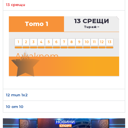
13 срещи
13 СРЕЩИ
Тото 1
Тираж
–
1
2
3
4
5
6
7
8
9
10
11
12
13
Джакпот
12 тип 1х2
10 от 10