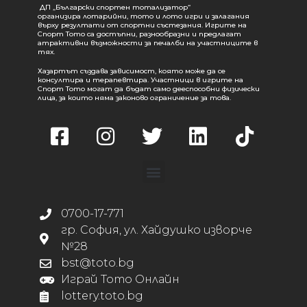
ДП „Български спортен тотализатор“
организира лотарийни, тото и лото игри и залагания
върху резултати от спортни състезания. Игрите на
Спорт Тото са достъпни, разнообразни и предлагат
атрактивни възможности за печалби на участниците в
тях.
Хазартът създава зависимост, която може да се
консултира и терапевтира. Участници в игрите на
Спорт Тото могат да бъдат само дееспособни физически
лица, за които няма законово ограничение за това.
0700-17-771
гр. София, ул. Хайдушко изворче
№28
bst@toto.bg
Играй Тото Онлайн
lottery.toto.bg