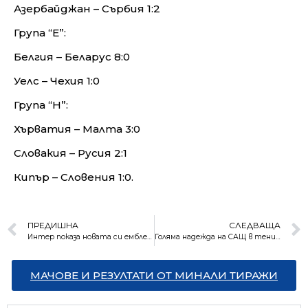
Азербайджан – Сърбия 1:2
Група “Е”:
Белгия – Беларус 8:0
Уелс – Чехия 1:0
Група “H”:
Хърватия – Малта 3:0
Словакия – Русия 2:1
Кипър – Словения 1:0.
ПРЕДИШНА
СЛЕДВАЩА
Интер показа новата си емблема
Голяма надежда на САЩ в тениса с първа победа над играч от топ 10
МАЧОВЕ И РЕЗУЛТАТИ ОТ МИНАЛИ ТИРАЖИ