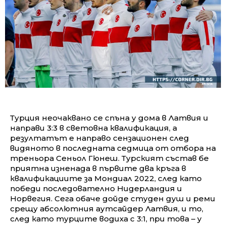
Турция неочаквано се спъна у дома в Латвия и
направи 3:3 в световна квалификация, а
резултатът е направо сензационен след
видяното в последната седмица от отбора на
треньора Сеньол Гюнеш. Турският състав бе
приятна изненада в първите два кръга в
квалификациите за Мондиал 2022, след като
победи последователно Нидерландия и
Норвегия. Сега обаче дойде студен душ и реми
срещу абсолютния аутсайдер Латвия, и то,
след като турците водиха с 3:1, при това – у