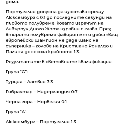
дома.
Португалия допусна да изостава срещу
Люксембург с 0:1 до последните секунди на
първото полувреме, когато играчът на
Ливърпул Диого Жота изравни с глава. През
второто полувреме фаворитът и действащ
европейски шампион не даде шанс на
съперника – голове на Кристиано Роналдо и
Палиня донесоха крайното 1:3.
Резултатите в световните квалификации:
Група “G”:
Турция – Латвия 3:3
Гибралтар – Нидерландия 0:7
Черна гора – Норвегия 0:1
Група “A”:
Люксембург – Португалия 1:3