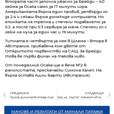
Втората част започна ужасно за Брейди – 4:0
гейма за Осака само за 17 минути игра.
Американката върна един пробив, затвърди го
за 2:4 и сякаш върна донякъде интригата. Но
японката не трепна и спечели подаването за
5:2, а после при 5:3 сервира за мача. Спечели го с
гейм на нула за един час и 19 минути.
Титлата е четвърта за нея в Шлема – втора в
Австралия, прибавена към двете от
Откритото първенство на САЩ. За Брейди
това бе първи финал на такова ниво.
От понеделник Осака ще е вече №2 в
ранглистата, прескачайки Симона Халеп. На
върха остава Ашли Барти (Австралия).
ПРЕДИШНА
СЛЕДВАЩА
Григор Димитров отказа турнира в Сингапур заради травма
Шоу на „Лаута“, Локомотив победи Лудогорец в страхотен мач
МАЧОВЕ И РЕЗУЛТАТИ ОТ МИНАЛИ ТИРАЖИ