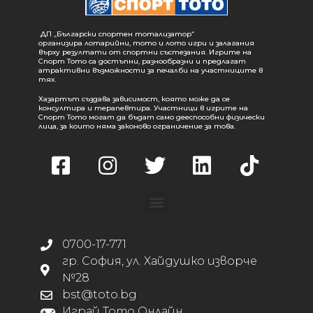
ДП „Български спортен тотализатор“
организира лотарийни, тото и лото игри и залагания
върху резултати от спортни състезания. Игрите на
Спорт Тото са достъпни, разнообразни и предлагат
атрактивни възможности за печалби на участниците в
тях.
Хазартът създава зависимост, която може да се
консултира и терапевтира. Участници в игрите на
Спорт Тото могат да бъдат само дееспособни физически
лица, за които няма законово ограничение за това.
0700-17-771
гр. София, ул. Хайдушко изворче
№28
bst@toto.bg
Играй Тото Онлайн