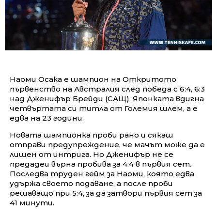
Наоми Осака е шампион на Откритото
първенство на Австралия след победа с 6:4, 6:3
над Дженифър Брейди (САЩ). Японката вдигна
четвъртата си титла от Големия шлем, а е
едва на 23 години.
Новата шампионка проби рано и сякаш
отправи предупреждение, че мачът може да е
лишен от интрига. Но Дженифър не се
предадеи върна пробива за 4:4 в първия сет.
Последва труден гейм за Наоми, която едва
удържа своето подаване, а после проби
решаващо при 5:4, за да затвори първия сет за
41 минути.