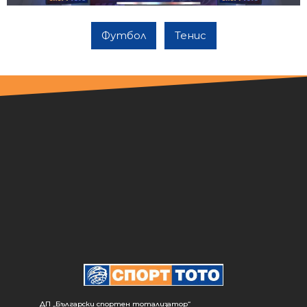
Футбол
Тенис
ДП „Български спортен тотализатор“