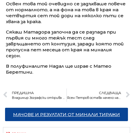
Освен това той очевидно се задъхваше повече
от нормалното, а на фона на това в края на
четвъртия сет той дори на няколко пъти се
хвана за крака.
Сякаш Матадора започна да се разпада при
първия си много тежък тест след
завръщането от контузия, заради която той
пропусна пет месеца от края на миналия
сезон.
В полуфиналите Надал ще играе с Матео
Беретини.
ПРЕДИШНА
СЛЕДВАЩА
Владимир Зографски открива участието ни в Пекин
Ясен Петров остава начело на България
МАЧОВЕ И РЕЗУЛТАТИ ОТ МИНАЛИ ТИРАЖИ