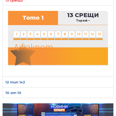
13 срещи
13 СРЕЩИ
Тото 1
Тираж
–
1
2
3
4
5
6
7
8
9
10
11
12
13
Джакпот
12 тип 1х2
10 от 10