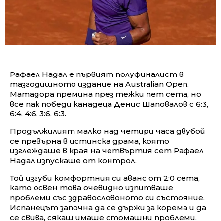
Рафаел Надал е първият полуфиналист в
тазгодишното издание на Australian Open.
Матадора премина през тежки пет сета, но
все пак победи канадеца Денис Шаповалов с 6:3,
6:4, 4:6, 3:6, 6:3.
Продължилият малко над четири часа двубой
се превърна в истинска драма, която
изглеждаше в края на четвъртия сет Рафаел
Надал изпускаше от контрол.
Той изгуби комфортния си аванс от 2:0 сета,
като освен това очевидно изпитваше
проблеми със здравословоното си състояние.
Испанецът започна да се държи за корема и да
се свива, сякаш имаше стомашни проблеми.