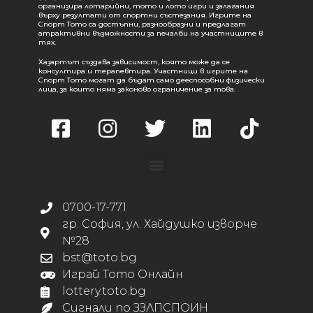
организира лотарийни, тото и лото игри и залагания
върху резултати от спортни състезания. Игрите на
Спорт Тото са достъпни, разнообразни и предлагат
атрактивни възможности за печалби на участниците в
тях.
Хазартът създава зависимост, която може да се
консултира и терапевтира. Участници в игрите на
Спорт Тото могат да бъдат само дееспособни физически
лица, за които няма законово ограничение за това.
0700-17-771
гр. София, ул. Хайдушко изворче
№28
bst@toto.bg
Играй Тото Онлайн
lottery.toto.bg
Сигнали по ЗЗЛПСПОИН